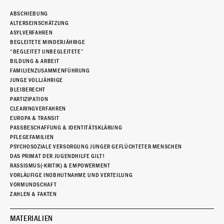
ABSCHIEBUNG
ALTERSEINSCHÄTZUNG
ASYLVERFAHREN
BEGLEITETE MINDERJÄHRIGE
“BEGLEITET UNBEGLEITETE”
BILDUNG & ARBEIT
FAMILIENZUSAMMENFÜHRUNG
JUNGE VOLLJÄHRIGE
BLEIBERECHT
PARTIZIPATION
CLEARINGVERFAHREN
EUROPA & TRANSIT
PASSBESCHAFFUNG & IDENTITÄTSKLÄRUNG
PFLEGEFAMILIEN
PSYCHOSOZIALE VERSORGUNG JUNGER GEFLÜCHTETER MENSCHEN
DAS PRIMAT DER JUGENDHILFE GILT!
RASSISMUS(-KRITIK) & EMPOWERMENT
VORLÄUFIGE INOBHUTNAHME UND VERTEILUNG
VORMUNDSCHAFT
ZAHLEN & FAKTEN
MATERIALIEN