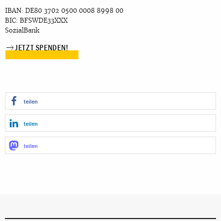
IBAN: DE80 3702 0500 0008 8998 00
BIC: BFSWDE33XXX
SozialBank
JETZT SPENDEN!
teilen
teilen
teilen