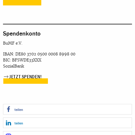
Spendenkonto
BuMF e.V.
IBAN: DE80 3702 0500 0008 8998 00
BIC: BFSWDE33XXX
SozialBank
JETZT SPENDEN!
teilen
teilen