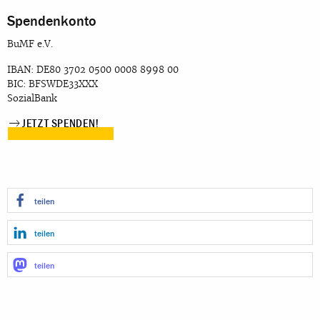
Spendenkonto
BuMF e.V.
IBAN: DE80 3702 0500 0008 8998 00
BIC: BFSWDE33XXX
SozialBank
JETZT SPENDEN!
teilen
teilen
teilen