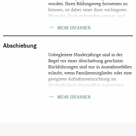
worden. Ihren Bildungsweg fortsetzen zu
können, ist daher einer ihrer wichtigsten
Wünsche. Doch es bestehen immer noch
Hürden und Diskriminierungen, etwa
MEHR ERFAHREN
während der Zeit der Erstaufnahme, beim
Zugang zur Berufsausbildung und der
Bildungsförderung. Trotzdem gibt es
Abschiebung
Chancen und Wege.
Unbegleitete Minderjährige sind in der
Regel vor einer Abschiebung geschützt.
Rückführungen sind nur in Ausnahmefällen
erlaubt, wenn Familienmitglieder oder eine
geeignete Aufnahmeeinrichtung im
Herkunftsland überprüfbar zugesichert
haben, dass sie den jungen Menschen in
MEHR ERFAHREN
Empfang nehmen, unterbringen und für ihn
sorgen können. Mit 18 Jahren ändert sich
die Situation grundlegend. Ist der
Asylantrag abgelehnt oder gar nicht erst
gestellt worden, muss also schon vorab
gehandelt werden: Bildung und Integration
eröffnen ebenso Wege zur