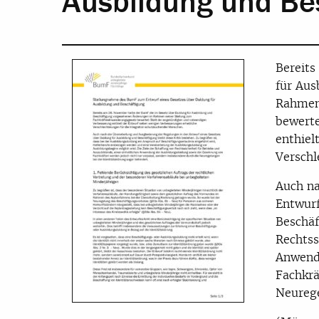
Ausbildung und Be
Bereits
für Aus
Rahmen
bewerte
enthiel
Verschl
Auch na
Entwurf
Beschäf
Rechtss
Anwend
Fachkrä
Neurege