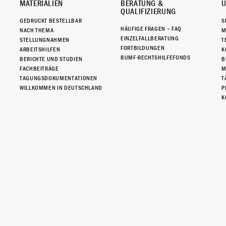
MATERIALIEN
BERATUNG &
Ü
QUALIFIZIERUNG
GEDRUCKT BESTELLBAR
S
HÄUFIGE FRAGEN – FAQ
NACH THEMA
M
EINZELFALLBERATUNG
STELLUNGNAHMEN
T
FORTBILDUNGEN
ARBEITSHILFEN
K
BUMF-RECHTSHILFEFONDS
BERICHTE UND STUDIEN
B
FACHBEITRÄGE
M
TAGUNGSDOKUMENTATIONEN
T
WILLKOMMEN IN DEUTSCHLAND
P
K