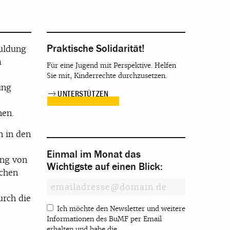
Praktische Solidarität!
uldung
m
Für eine Jugend mit Perspektive. Helfen
Sie mit, Kinderrechte durchzusetzen.
ung
UNTERSTÜTZEN
hen.
n in den
Einmal im Monat das
ung von
Wichtigste auf einen Blick:
ichen
urch die
Ich möchte den Newsletter und weitere
Informationen des BuMF per Email
erhalten und habe die