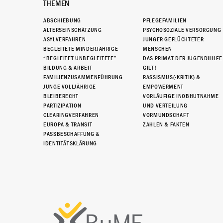
THEMEN
ABSCHIEBUNG
PFLEGEFAMILIEN
ALTERSEINSCHÄTZUNG
PSYCHOSOZIALE VERSORGUNG
ASYLVERFAHREN
JUNGER GEFLÜCHTETER
BEGLEITETE MINDERJÄHRIGE
MENSCHEN
“BEGLEITET UNBEGLEITETE”
DAS PRIMAT DER JUGENDHILFE
BILDUNG & ARBEIT
GILT!
FAMILIENZUSAMMENFÜHRUNG
RASSISMUS(-KRITIK) &
JUNGE VOLLJÄHRIGE
EMPOWERMENT
BLEIBERECHT
VORLÄUFIGE INOBHUTNAHME
PARTIZIPATION
UND VERTEILUNG
CLEARINGVERFAHREN
VORMUNDSCHAFT
EUROPA & TRANSIT
ZAHLEN & FAKTEN
PASSBESCHAFFUNG &
IDENTITÄTSKLÄRUNG