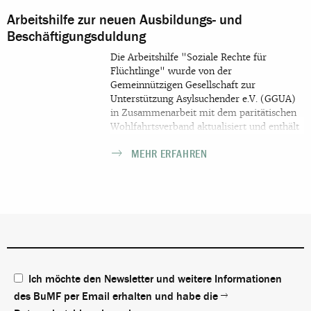
Praxistipps und Hintergründe wurden mit
Arbeitshilfe zur neuen Ausbildungs- und
Ansprechpartner*innen vor Ort ergänzt.
Beschäftigungsduldung
Die Arbeitshilfe "Soziale Rechte für
Flüchtlinge" wurde von der
Gemeinnützigen Gesellschaft zur
Unterstützung Asylsuchender e.V. (GGUA)
in Zusammenarbeit mit dem paritätischen
Wohlfahrtsverband aktualisiert und enthält
u.a. Informationen zur neuen
MEHR ERFAHREN
Ausbildungs- und Beschäftigungsduldung.
Berücksichtigung finden dabei die
gesetzlichen Änderungen durch das
„Fachkräfteeinwanderungsgesetz“ sowie
das „Gesetz über Duldung bei Ausbildung
und Beschäftigung“ (zum 1.01.2020 und
zum 1.03.2020).
Ich möchte den Newsletter und weitere Informationen
des BuMF per Email erhalten und habe die