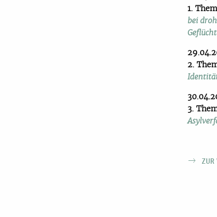
1. Them
bei dro
Geflüch
29.04.2
2. The
Identitä
30.04.2
3. The
Asylver
ZUR