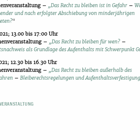
enveranstaltung –
–
„
Das Recht zu bleiben ist in Gefahr
Wa
hender und nach erfolgter Abschiebung von minderjährigen
“
teten?
021; 13.00 bis 17:00 Uhr
menveranstaltung –
–
„
Das Recht zu bleiben für wen?
tsnachweis als Grundlage des Aufenthalts mit
Schwerpunkt G
021; 12.30 bis 16.30 Uhr
menveranstaltung –
„
Das Recht zu bleiben außerhalb des
–
fahren
Bleiberechtsregelungen und Aufenthaltsverfestigun
 VERANSTALTUNG