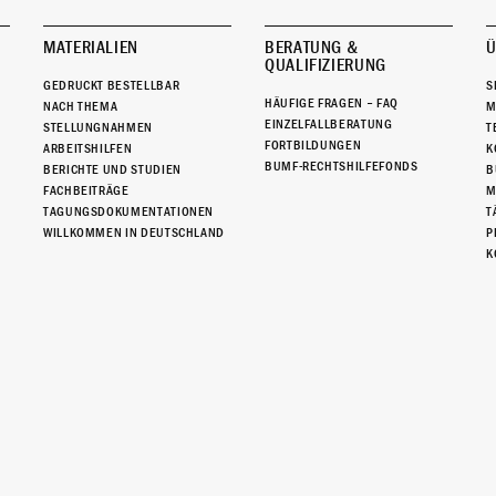
MATERIALIEN
BERATUNG &
Ü
QUALIFIZIERUNG
GEDRUCKT BESTELLBAR
S
HÄUFIGE FRAGEN – FAQ
NACH THEMA
M
EINZELFALLBERATUNG
STELLUNGNAHMEN
T
FORTBILDUNGEN
ARBEITSHILFEN
K
BUMF-RECHTSHILFEFONDS
BERICHTE UND STUDIEN
B
FACHBEITRÄGE
M
TAGUNGSDOKUMENTATIONEN
T
WILLKOMMEN IN DEUTSCHLAND
P
K