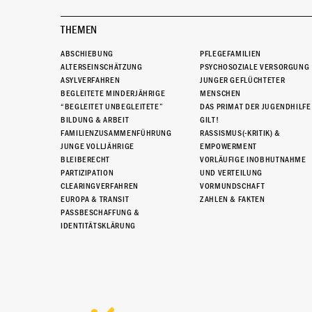
THEMEN
ABSCHIEBUNG
PFLEGEFAMILIEN
ALTERSEINSCHÄTZUNG
PSYCHOSOZIALE VERSORGUNG
ASYLVERFAHREN
JUNGER GEFLÜCHTETER
BEGLEITETE MINDERJÄHRIGE
MENSCHEN
“BEGLEITET UNBEGLEITETE”
DAS PRIMAT DER JUGENDHILFE
BILDUNG & ARBEIT
GILT!
FAMILIENZUSAMMENFÜHRUNG
RASSISMUS(-KRITIK) &
JUNGE VOLLJÄHRIGE
EMPOWERMENT
BLEIBERECHT
VORLÄUFIGE INOBHUTNAHME
PARTIZIPATION
UND VERTEILUNG
CLEARINGVERFAHREN
VORMUNDSCHAFT
EUROPA & TRANSIT
ZAHLEN & FAKTEN
PASSBESCHAFFUNG &
IDENTITÄTSKLÄRUNG