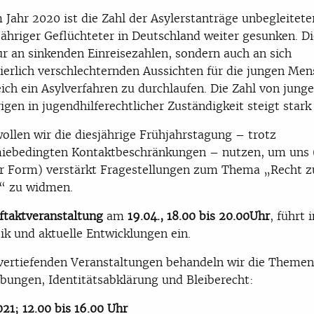
 Jahr 2020 ist die Zahl der Asylerstanträge unbegleitete
ähriger Geflüchteter in Deutschland weiter gesunken. Di
ur an sinkenden Einreisezahlen, sondern auch an sich
ierlich verschlechternden Aussichten für die jungen Men
eich ein Asylverfahren zu durchlaufen. Die Zahl von jung
rigen in jugendhilferechtlicher Zuständigkeit steigt stark
ollen wir die diesjährige Frühjahrstagung – trotz
iebedingten Kontaktbeschränkungen
–
nutzen, um uns 
er Form) verstärkt Fragestellungen zum Thema „Recht z
“ zu widmen.
ftaktveranstaltung
am
19.04., 18.00 bis 20.00Uhr
, führt 
k und aktuelle Entwicklungen ein.
 vertiefenden Veranstaltungen behandeln wir die Themen
bungen, Identitätsabklärung und Bleiberecht:
021; 12.00 bis 16.00 Uhr