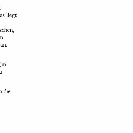
r
es liegt
schen,
en
 an.
(in
u
in die