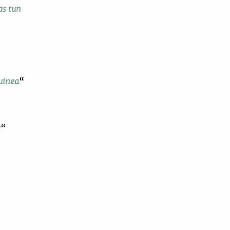
s tun
“
uinea
“
g