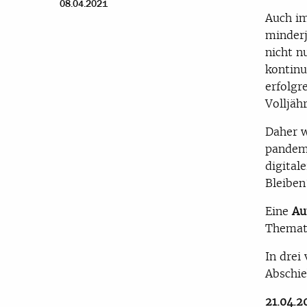
08.04.2021
Auch im
minderj
nicht n
kontinu
erfolgr
Volljäh
Daher w
pandem
digital
Bleiben
Eine
Au
Themati
In drei
Abschie
21.04.2