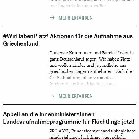
und Jugendhilfeträger wollen
Minderjährige aufnehmen. Die
MEHR ERFAHREN
Bundesregierung muss nun dringend
handeln. Macht mit uns Druck und sagt:
#WirHabenPlatz
#WirHabenPlatz! Aktionen für die Aufnahme aus
Griechenland
Dutzende Kommunen und Bundesländer in
ganz Deutschland sagen: Wir haben Platz
und wollen Kinder und Jugendliche aus
griechischen Lagern aufnehmen. Doch die
Große Koalition, allen voran das
Innenministerium, blockiert, und
verhindert so dringend benötigte Hilfe für
MEHR ERFAHREN
diese Menschen.
Appell an die Innenminister*innen:
Landesaufnahmeprogramme für Flüchtlinge jetzt!
PRO ASYL, Bundesfachverband unbegleitete
minderjährige Flüchtlinge, Jugendliche