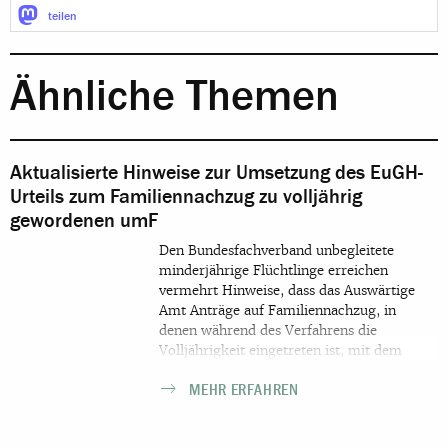
teilen
Ähnliche Themen
Aktualisierte Hinweise zur Umsetzung des EuGH-
Urteils zum Familiennachzug zu volljährig
gewordenen umF
Den Bundesfachverband unbegleitete
minderjährige Flüchtlinge erreichen
vermehrt Hinweise, dass das Auswärtige
Amt Anträge auf Familiennachzug, in
denen während des Verfahrens die
Volljährigkeit eingetreten ist, mit dem
Argument ablehnt, das Urteil des EuGH
MEHR ERFAHREN
vom 12. April 2018 sei in Deutschland nicht
anwendbar, da eine Vergleichbarkeit mit
der niederländischen Rechtslage fehle und