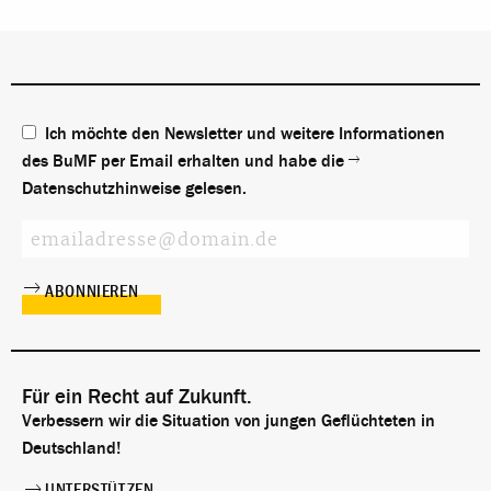
werde daher in Deutschland nicht
umgesetzt. Vorgelegt hatte die Rechtsfrage,
welcher Zeitpunkt für die Minderjährigkeit
zum Zweck des Familiennachzugs eines
Drittstaatsangehörigen zu einem GFK
Flüchtling maßgeblich ist, die
Ich möchte den Newsletter und weitere Informationen
Niederlanden. Ob es sich hierbei bereits um
eine abgestimmte Position der
des BuMF per Email erhalten und habe die
Bundesregierung handelt, ist noch
Datenschutzhinweise
gelesen.
unbekannt.
Für ein Recht auf Zukunft.
Verbessern wir die Situation von jungen Geflüchteten in
Deutschland!
UNTERSTÜTZEN