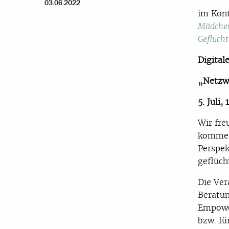
03.06.2022
im Kont
Mädchen
Geflüch
Digital
„Netzw
5. Juli,
Wir fre
kommen
Perspek
geflüch
Die Ver
Beratun
Empowe
bzw. fü