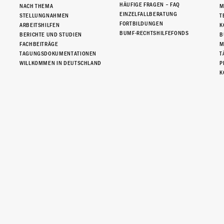
HÄUFIGE FRAGEN – FAQ
NACH THEMA
M
EINZELFALLBERATUNG
STELLUNGNAHMEN
T
FORTBILDUNGEN
ARBEITSHILFEN
K
BUMF-RECHTSHILFEFONDS
BERICHTE UND STUDIEN
B
FACHBEITRÄGE
M
TAGUNGSDOKUMENTATIONEN
T
WILLKOMMEN IN DEUTSCHLAND
P
K