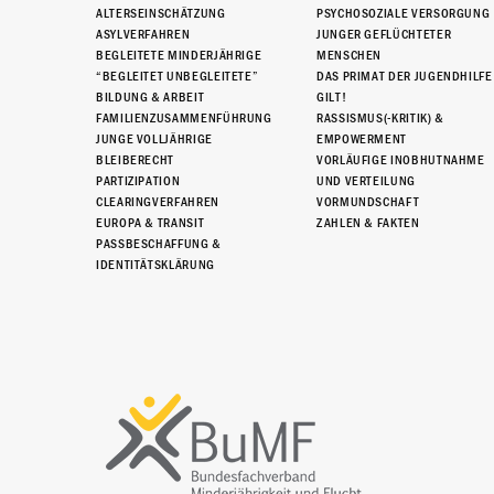
ALTERSEINSCHÄTZUNG
PSYCHOSOZIALE VERSORGUNG
ASYLVERFAHREN
JUNGER GEFLÜCHTETER
BEGLEITETE MINDERJÄHRIGE
MENSCHEN
“BEGLEITET UNBEGLEITETE”
DAS PRIMAT DER JUGENDHILFE
BILDUNG & ARBEIT
GILT!
FAMILIENZUSAMMENFÜHRUNG
RASSISMUS(-KRITIK) &
JUNGE VOLLJÄHRIGE
EMPOWERMENT
BLEIBERECHT
VORLÄUFIGE INOBHUTNAHME
PARTIZIPATION
UND VERTEILUNG
CLEARINGVERFAHREN
VORMUNDSCHAFT
EUROPA & TRANSIT
ZAHLEN & FAKTEN
PASSBESCHAFFUNG &
IDENTITÄTSKLÄRUNG