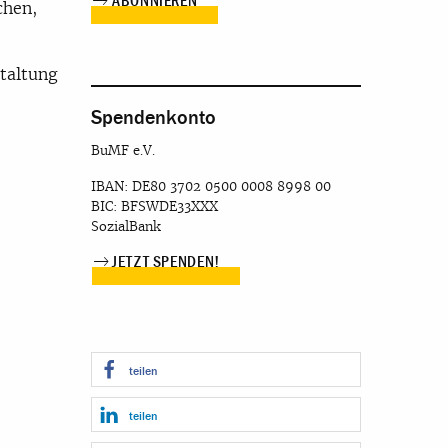
chen,
taltung
Spendenkonto
BuMF e.V.
IBAN: DE80 3702 0500 0008 8998 00
BIC: BFSWDE33XXX
SozialBank
JETZT SPENDEN!
teilen
teilen