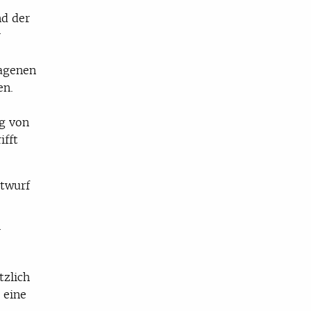
nd der
r
lagenen
en.
g von
ifft
twurf
r
tzlich
 eine