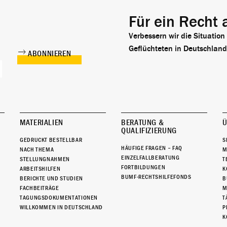
Für ein Recht 
Verbessern wir die Situation
Geflüchteten in Deutschland
MATERIALIEN
BERATUNG &
Ü
QUALIFIZIERUNG
GEDRUCKT BESTELLBAR
S
HÄUFIGE FRAGEN – FAQ
NACH THEMA
M
EINZELFALLBERATUNG
STELLUNGNAHMEN
T
FORTBILDUNGEN
ARBEITSHILFEN
K
BUMF-RECHTSHILFEFONDS
BERICHTE UND STUDIEN
B
FACHBEITRÄGE
M
TAGUNGSDOKUMENTATIONEN
T
WILLKOMMEN IN DEUTSCHLAND
P
K