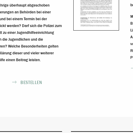
b
jährige überhaupt abgeschoben
erungen an Behörden bei einer
M
nd bei einem Termin bei der
B
kt werden? Darf sich die Polizei zum
L
t zu einer Jugendhilfeeinrichtung
A
h die Jugendlichen und die
v
ren? Welche Besonderheiten gelten
R
Klärung dieser und vieler weiterer
P
lfe einen Beitrag leisten.
BESTELLEN