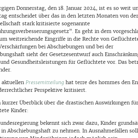
igen Donnerstag, den 18. Januar 2024, ist es so weit u
ag entscheidet über das in den letzten Monaten von de
sellschaft stark kritisierte sogenannte
hrungsverbesserungsgesetz”. Es geht in dem vorgesch
um weitreichende Eingriffe in die Rechte von Geflüchtet
erschärfungen bei Abschiebungen und bei der
bungshaft sieht der Gesetzesentwurf auch Einschränkun
 und Gesundheitsleistungen für Geflüchtete vor. Das betr
nder.
r aktuellen
hat terre des hommes den En
Pressemitteilung
errechtlicher Perspektive kritisiert.
n kurzer Überblick über die drastischen Auswirkungen fü
tete Kinder:
Bundesregierung bekennt sich zwar dazu, Kinder grundsä
t in Abschiebungshaft zu nehmen. In Ausnahmefällen soll