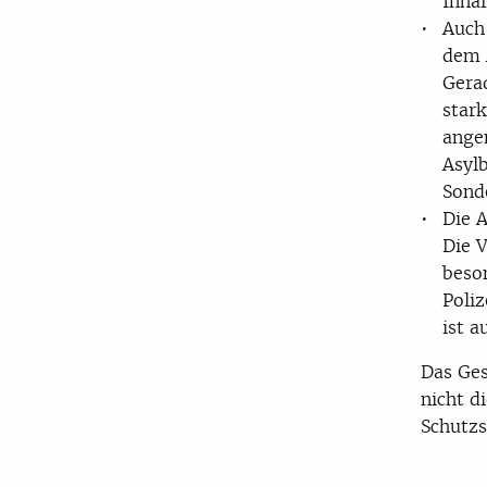
Inha
Auch
dem 
Gerad
stark
ange
Asyl
Sond
Die 
Die 
beso
Poliz
ist 
Das Ges
nicht 
Schutz