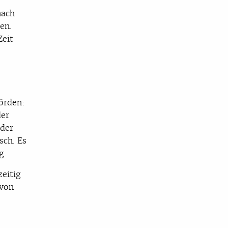
nach
en.
Zeit
örden:
der
 der
sch. Es
g.
zeitig
 von