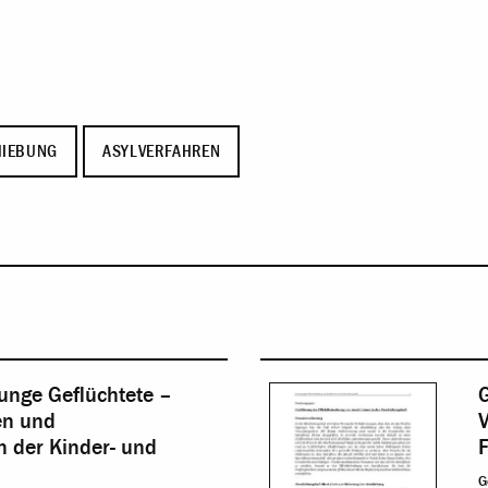
HIEBUNG
ASYLVERFAHREN
unge Geflüchtete –
en und
V
 der Kinder- und
G