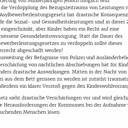
ftierung von Minderjährigen jedoch möglich sein.
 die Verdopplung des Bezugszeitraums von Leistungen 
Asylbewerberleistungsgesetz hat drastische Konsequenz
e die Sozial- und Gesundheitsleistungen sind in dieser 
 eingeschränkt, aber Kinder haben ein Recht auf eine
messene Gesundeheitsversorgung. Statt die Dauer des
bewerberleistungsgesetzes zu verdoppeln sollte dieses
errecht abgeschafft werden!
Ausweitung der Befugnisse von Polizei und Ausländerbeh
Verschärfung von nächtlichen Abschiebungen hat für Kin
nders drastische Auswirkungen. Mitten in der Nacht von
ei aus dem Bett gerissen zu werden ist zutiefst traumati
außerdem ein klarer Verstoß gegen den Kindeswohlvorran
etz sieht drastische Verschärfungen vor und wird gleich
die Herausforderungen der Kommunen bei der Aufnahme
suchenden Menschen lösen.