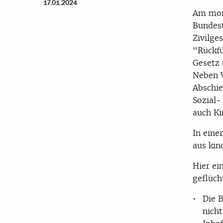
17.01.2024
Am morg
Bundest
Zivilge
“Rückfü
Gesetz 
Neben V
Abschie
Sozial-
auch Ki
In eine
aus kind
Hier ei
geflüch
Die 
nich