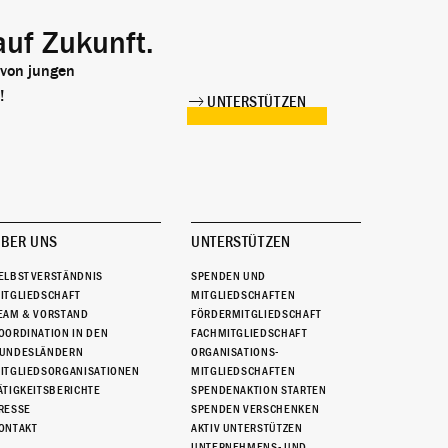
auf Zukunft.
 von jungen
!
UNTERSTÜTZEN
BER UNS
UNTERSTÜTZEN
ELBSTVERSTÄNDNIS
SPENDEN UND
ITGLIEDSCHAFT
MITGLIEDSCHAFTEN
EAM & VORSTAND
FÖRDERMITGLIEDSCHAFT
OORDINATION IN DEN
FACHMITGLIEDSCHAFT
UNDESLÄNDERN
ORGANISATIONS-
ITGLIEDSORGANISATIONEN
MITGLIEDSCHAFTEN
ÄTIGKEITSBERICHTE
SPENDENAKTION STARTEN
RESSE
SPENDEN VERSCHENKEN
ONTAKT
AKTIV UNTERSTÜTZEN
UNTERNEHMENS- UND