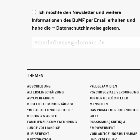
Ich möchte den Newsletter und weitere
Informationen des BuMF per Email erhalten und
habe die
Datenschutzhinweise
gelesen.
THEMEN
ABSCHIEBUNG
PFLEGEFAMILIEN
ALTERSEINSCHÄTZUNG
PSYCHOSOZIALE VERSORGUNG
ASYLVERFAHREN
JUNGER GEFLÜCHTETER
BEGLEITETE MINDERJÄHRIGE
MENSCHEN
“BEGLEITET UNBEGLEITETE”
DAS PRIMAT DER JUGENDHILFE
BILDUNG & ARBEIT
GILT!
FAMILIENZUSAMMENFÜHRUNG
RASSISMUS(-KRITIK) &
JUNGE VOLLJÄHRIGE
EMPOWERMENT
BLEIBERECHT
VORLÄUFIGE INOBHUTNAHME
PARTIZIPATION
UND VERTEILUNG