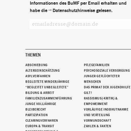
Informationen des BuMF per Email erhalten und
habe die
Datenschutzhinweise
gelesen.
THEMEN
ABSCHIEBUNG
PFLEGEFAMILIEN
ALTERSEINSCHÄTZUNG
PSYCHOSOZIALE VERSORGUNG
ASYLVERFAHREN
JUNGER GEFLÜCHTETER
BEGLEITETE MINDERJÄHRIGE
MENSCHEN
“BEGLEITET UNBEGLEITETE”
DAS PRIMAT DER JUGENDHILFE
BILDUNG & ARBEIT
GILT!
FAMILIENZUSAMMENFÜHRUNG
RASSISMUS(-KRITIK) &
JUNGE VOLLJÄHRIGE
EMPOWERMENT
BLEIBERECHT
VORLÄUFIGE INOBHUTNAHME
PARTIZIPATION
UND VERTEILUNG
CLEARINGVERFAHREN
VORMUNDSCHAFT
EUROPA & TRANSIT
ZAHLEN & FAKTEN