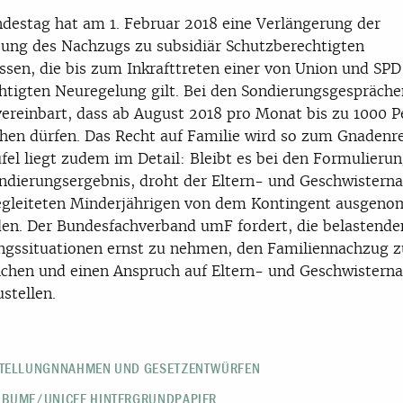
destag hat am 1. Februar 2018 eine Verlängerung der
ung des Nachzugs zu subsidiär
Schutzberechtigten
ssen, die bis zum Inkrafttreten einer von Union und SPD
htigten Neuregelung gilt. Bei den Sondierungsgespräche
ereinbart, dass ab August 2018 pro Monat bis zu 1000 
hen dürfen. Das Recht auf Familie wird so zum Gnadenre
fel liegt zudem im Detail: Bleibt es bei den Formulieru
ndierungsergebnis
, droht der Eltern- und
Geschwistern
egleiteten Minderjährigen von dem Kontingent ausgen
en. Der Bundesfachverband umF fordert, die belastende
gssituationen ernst zu nehmen, den Familiennachzug z
chen und einen Anspruch auf Eltern- und Geschwistern
ustellen.
STELLUNGNNAHMEN UND GESETZENTWÜRFEN
 BUMF/UNICEF HINTERGRUNDPAPIER