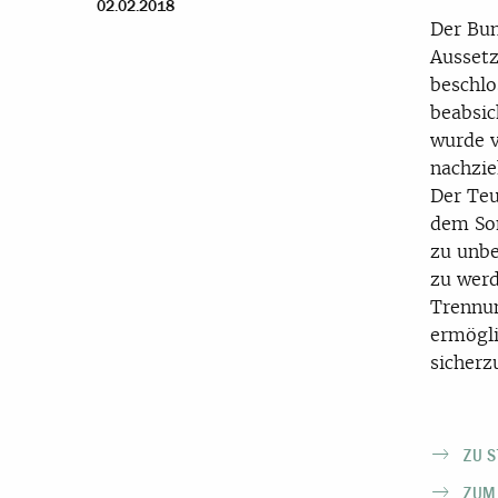
02.02.2018
Der Bun
Aussetz
beschlo
beabsic
wurde v
nachzie
Der Teu
dem
So
zu unb
zu werd
Trennun
ermögli
sicherz
ZU 
ZUM