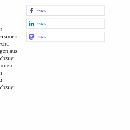
teilen
teilen
n
Personen
teilen
cht.
ngen aus
achzug
ommen
n
u
achzug