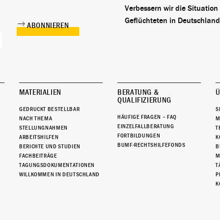
Verbessern wir die Situation
Geflüchteten in Deutschland
MATERIALIEN
BERATUNG &
Ü
QUALIFIZIERUNG
GEDRUCKT BESTELLBAR
S
HÄUFIGE FRAGEN – FAQ
NACH THEMA
M
EINZELFALLBERATUNG
STELLUNGNAHMEN
T
FORTBILDUNGEN
ARBEITSHILFEN
K
BUMF-RECHTSHILFEFONDS
BERICHTE UND STUDIEN
B
FACHBEITRÄGE
M
TAGUNGSDOKUMENTATIONEN
T
WILLKOMMEN IN DEUTSCHLAND
P
K