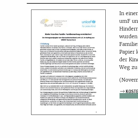
In ein
umF und
Hindern
wurden 
Familie
Papier 
der Kin
Weg zu 
(Novem
KOST