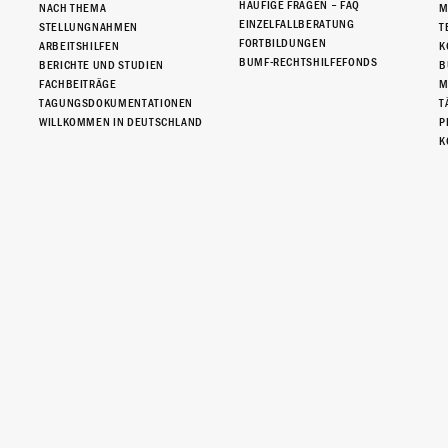
HÄUFIGE FRAGEN – FAQ
NACH THEMA
M
EINZELFALLBERATUNG
STELLUNGNAHMEN
T
FORTBILDUNGEN
ARBEITSHILFEN
K
BUMF-RECHTSHILFEFONDS
BERICHTE UND STUDIEN
B
FACHBEITRÄGE
M
TAGUNGSDOKUMENTATIONEN
T
WILLKOMMEN IN DEUTSCHLAND
P
K