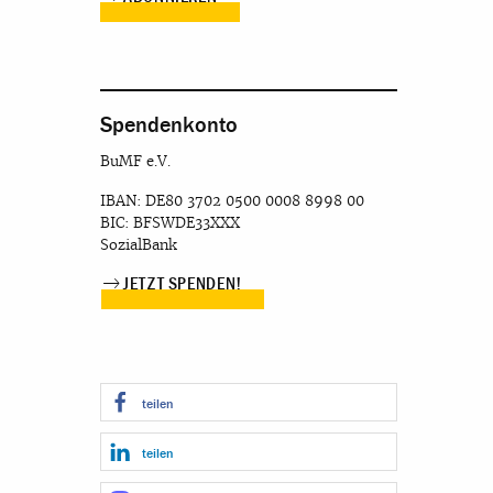
Spendenkonto
BuMF e.V.
IBAN: DE80 3702 0500 0008 8998 00
BIC: BFSWDE33XXX
SozialBank
JETZT SPENDEN!
teilen
teilen