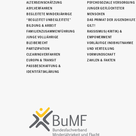
ALTERSEINSCHÄTZUNG
PSYCHOSOZIALE VERSORGUNG
ASYLVERFAHREN
JUNGER GEFLÜCHTETER
BEGLEITETE MINDERJÄHRIGE
MENSCHEN
“BEGLEITET UNBEGLEITETE”
DAS PRIMAT DER JUGENDHILFE
BILDUNG & ARBEIT
GILT!
FAMILIENZUSAMMENFÜHRUNG
RASSISMUS(-KRITIK) &
JUNGE VOLLJÄHRIGE
EMPOWERMENT
BLEIBERECHT
VORLÄUFIGE INOBHUTNAHME
PARTIZIPATION
UND VERTEILUNG
CLEARINGVERFAHREN
VORMUNDSCHAFT
EUROPA & TRANSIT
ZAHLEN & FAKTEN
PASSBESCHAFFUNG &
IDENTITÄTSKLÄRUNG