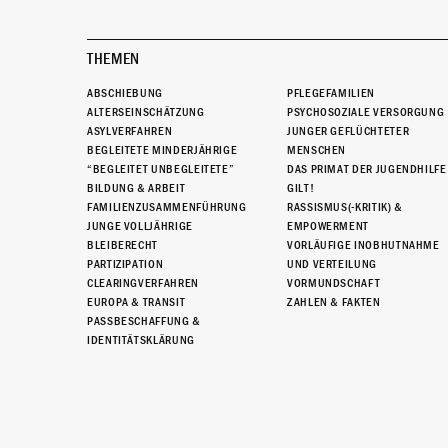
THEMEN
ABSCHIEBUNG
PFLEGEFAMILIEN
ALTERSEINSCHÄTZUNG
PSYCHOSOZIALE VERSORGUNG
ASYLVERFAHREN
JUNGER GEFLÜCHTETER
BEGLEITETE MINDERJÄHRIGE
MENSCHEN
“BEGLEITET UNBEGLEITETE”
DAS PRIMAT DER JUGENDHILFE
BILDUNG & ARBEIT
GILT!
FAMILIENZUSAMMENFÜHRUNG
RASSISMUS(-KRITIK) &
JUNGE VOLLJÄHRIGE
EMPOWERMENT
BLEIBERECHT
VORLÄUFIGE INOBHUTNAHME
PARTIZIPATION
UND VERTEILUNG
CLEARINGVERFAHREN
VORMUNDSCHAFT
EUROPA & TRANSIT
ZAHLEN & FAKTEN
PASSBESCHAFFUNG &
IDENTITÄTSKLÄRUNG