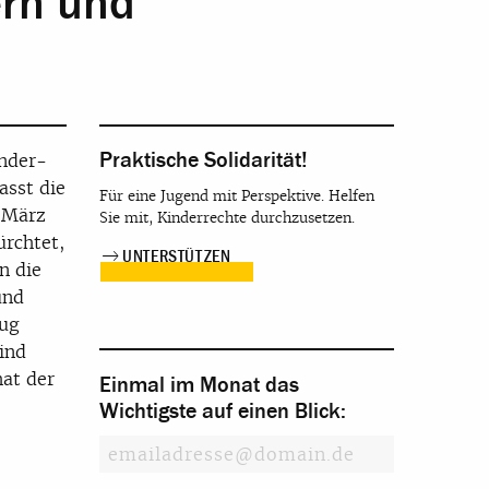
ern und
Praktische Solidarität!
inder-
asst die
Für eine Jugend mit Perspektive. Helfen
 März
Sie mit, Kinderrechte durchzusetzen.
ürchtet,
UNTERSTÜTZEN
n die
und
zug
ind
at der
Einmal im Monat das
Wichtigste auf einen Blick: