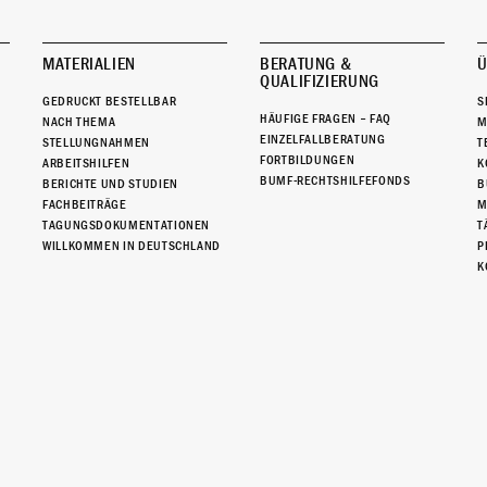
MATERIALIEN
BERATUNG &
Ü
QUALIFIZIERUNG
GEDRUCKT BESTELLBAR
S
HÄUFIGE FRAGEN – FAQ
NACH THEMA
M
EINZELFALLBERATUNG
STELLUNGNAHMEN
T
FORTBILDUNGEN
ARBEITSHILFEN
K
BUMF-RECHTSHILFEFONDS
BERICHTE UND STUDIEN
B
FACHBEITRÄGE
M
TAGUNGSDOKUMENTATIONEN
T
WILLKOMMEN IN DEUTSCHLAND
P
K