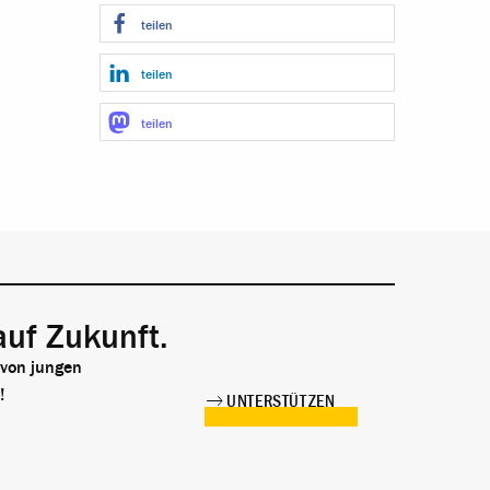
teilen
teilen
teilen
auf Zukunft.
 von jungen
!
UNTERSTÜTZEN