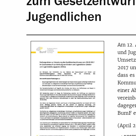
zum Gesetzentwurf
Jugendlichen
Am 12. 
und Jug
Umsetzu
2017 un
dass es
Kommun
einer 
vereinb
dagegen
BumF e.
(April 