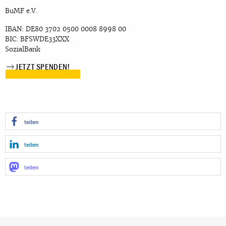
BuMF e.V.
IBAN: DE80 3702 0500 0008 8998 00
BIC: BFSWDE33XXX
SozialBank
JETZT SPENDEN!
teilen
teilen
teilen