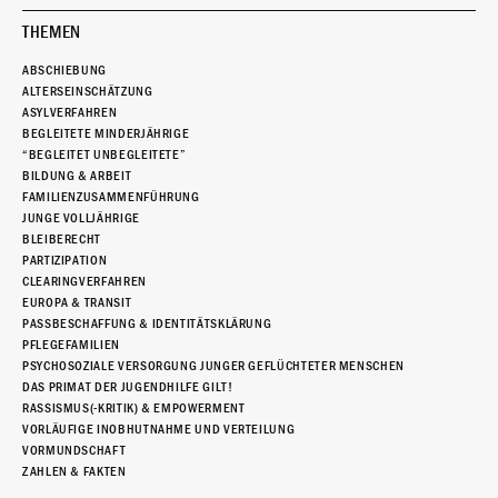
THEMEN
ABSCHIEBUNG
ALTERSEINSCHÄTZUNG
ASYLVERFAHREN
BEGLEITETE MINDERJÄHRIGE
“BEGLEITET UNBEGLEITETE”
BILDUNG & ARBEIT
FAMILIENZUSAMMENFÜHRUNG
JUNGE VOLLJÄHRIGE
BLEIBERECHT
PARTIZIPATION
CLEARINGVERFAHREN
EUROPA & TRANSIT
PASSBESCHAFFUNG & IDENTITÄTSKLÄRUNG
PFLEGEFAMILIEN
PSYCHOSOZIALE VERSORGUNG JUNGER GEFLÜCHTETER MENSCHEN
DAS PRIMAT DER JUGENDHILFE GILT!
RASSISMUS(-KRITIK) & EMPOWERMENT
VORLÄUFIGE INOBHUTNAHME UND VERTEILUNG
VORMUNDSCHAFT
ZAHLEN & FAKTEN