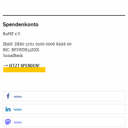
Spendenkonto
BuMF e.V.
IBAN: DE80 3702 0500 0008 8998 00
BIC: BFSWDE33XXX
SozialBank
JETZT SPENDEN!
teilen
teilen
teilen