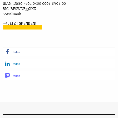
IBAN: DE80 3702 0500 0008 8998 00
BIC: BFSWDE33XXX
SozialBank
JETZT SPENDEN!
teilen
teilen
teilen