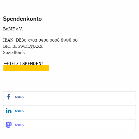
Spendenkonto
BuMF e.V.
IBAN: DE80 3702 0500 0008 8998 00
BIC: BFSWDE33XXX
SozialBank
JETZT SPENDEN!
teilen
teilen
teilen