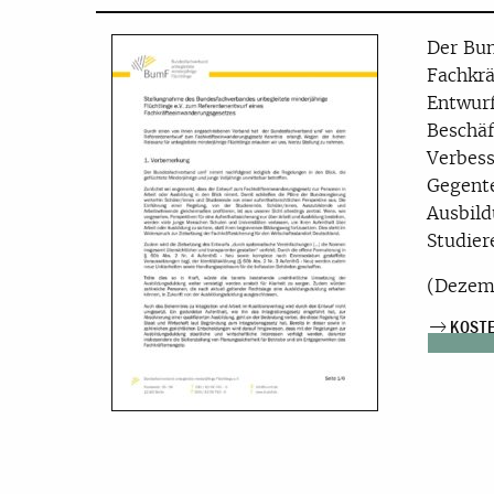
Der Bu
Fachkr
Entwurf
Beschäf
Verbess
Gegente
Ausbild
Studier
(Dezem
KOST