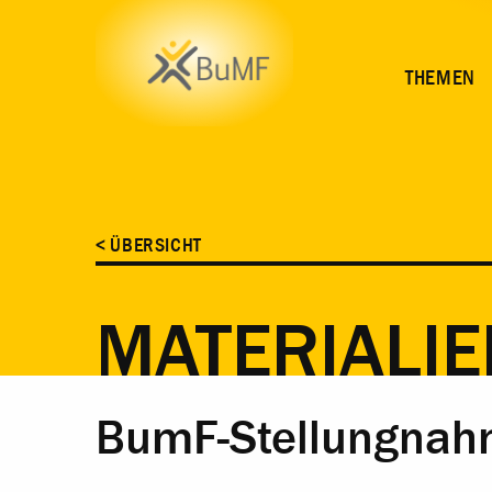
INHALT
THEMEN
< ÜBERSICHT
MATERIALIE
BumF-Stellungnah