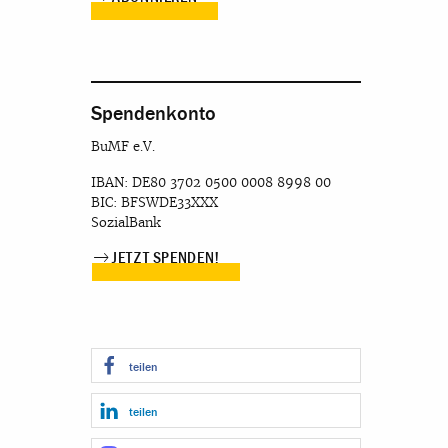
Spendenkonto
BuMF e.V.
IBAN: DE80 3702 0500 0008 8998 00
BIC: BFSWDE33XXX
SozialBank
JETZT SPENDEN!
teilen
teilen