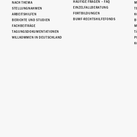
HÄUFIGE FRAGEN – FAQ
NACH THEMA
M
EINZELFALLBERATUNG
STELLUNGNAHMEN
T
FORTBILDUNGEN
ARBEITSHILFEN
K
BUMF-RECHTSHILFEFONDS
BERICHTE UND STUDIEN
B
FACHBEITRÄGE
M
TAGUNGSDOKUMENTATIONEN
T
WILLKOMMEN IN DEUTSCHLAND
P
K