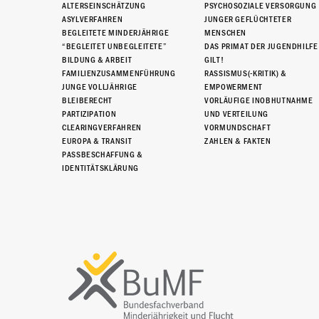
ALTERSEINSCHÄTZUNG
PSYCHOSOZIALE VERSORGUNG
ASYLVERFAHREN
JUNGER GEFLÜCHTETER
BEGLEITETE MINDERJÄHRIGE
MENSCHEN
“BEGLEITET UNBEGLEITETE”
DAS PRIMAT DER JUGENDHILFE
BILDUNG & ARBEIT
GILT!
FAMILIENZUSAMMENFÜHRUNG
RASSISMUS(-KRITIK) &
JUNGE VOLLJÄHRIGE
EMPOWERMENT
BLEIBERECHT
VORLÄUFIGE INOBHUTNAHME
PARTIZIPATION
UND VERTEILUNG
CLEARINGVERFAHREN
VORMUNDSCHAFT
EUROPA & TRANSIT
ZAHLEN & FAKTEN
PASSBESCHAFFUNG &
IDENTITÄTSKLÄRUNG