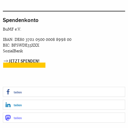
Spendenkonto
BuMF e.V.
IBAN: DE80 3702 0500 0008 8998 00
BIC: BFSWDE33XXX
SozialBank
JETZT SPENDEN!
teilen
teilen
teilen