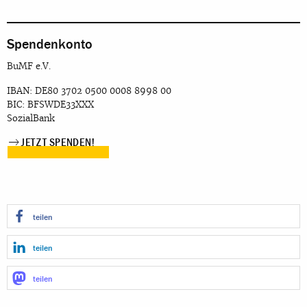
Spendenkonto
BuMF e.V.
IBAN: DE80 3702 0500 0008 8998 00
BIC: BFSWDE33XXX
SozialBank
JETZT SPENDEN!
teilen
teilen
teilen