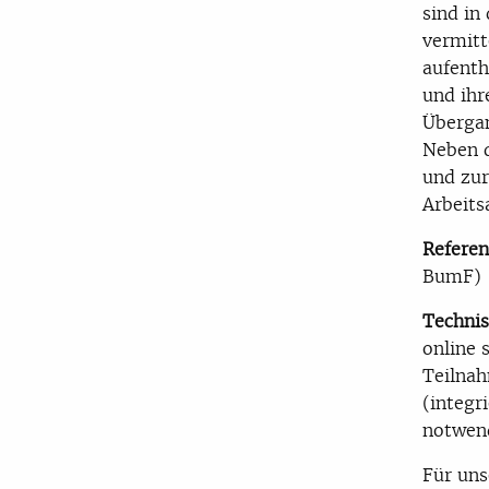
sind in
vermitt
aufenth
und ihr
Übergan
Neben d
und zur
Arbeits
Referen
BumF)
Techni
online 
Teilnah
(integr
notwend
Für uns