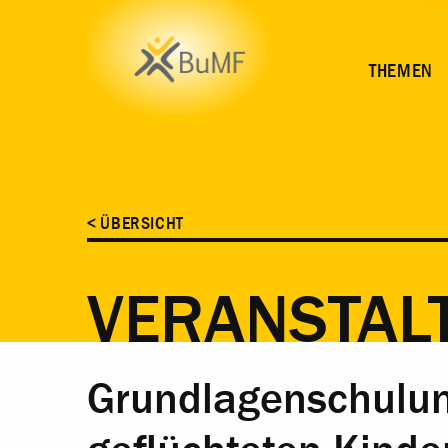
ZEIT
ORT
INHALT
ANMELDUNG
THEMEN
< ÜBERSICHT
VERANSTAL
Grundlagenschulung