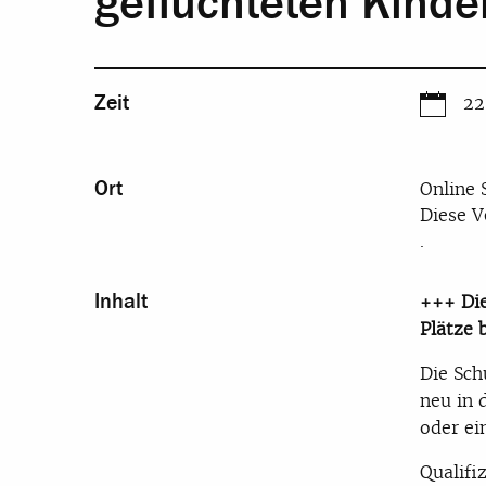
geflüchteten Kind
Zeit
22
Ort
Online 
Diese V
.
Inhalt
+++ Die
Plätze 
Die Sch
neu in 
oder ei
Qualifi