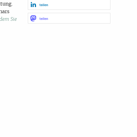
ltung.
teilen
nars
dem Sie
teilen