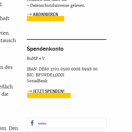
g
Datenschutzhinweise
gelesen.
haft
ten.
stausch
Spendenkonto
BuMF e.V.
en des
IBAN: DE80 3702 0500 0008 8998 00
BIC: BFSWDE33XXX
SozialBank
eßlich
JETZT SPENDEN!
 die
teilen
oom. Den