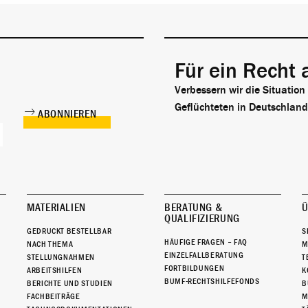
Für ein Recht 
Verbessern wir die Situation
Geflüchteten in Deutschland
MATERIALIEN
BERATUNG &
Ü
QUALIFIZIERUNG
GEDRUCKT BESTELLBAR
S
HÄUFIGE FRAGEN – FAQ
NACH THEMA
M
EINZELFALLBERATUNG
STELLUNGNAHMEN
T
FORTBILDUNGEN
ARBEITSHILFEN
K
BUMF-RECHTSHILFEFONDS
BERICHTE UND STUDIEN
B
FACHBEITRÄGE
M