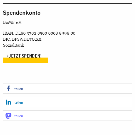
Spendenkonto
BuMF e.V.
IBAN: DE80 3702 0500 0008 8998 00
BIC: BFSWDE33XXX
SozialBank
JETZT SPENDEN!
teilen
teilen
teilen