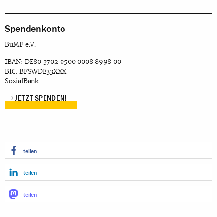
Spendenkonto
BuMF e.V.
IBAN: DE80 3702 0500 0008 8998 00
BIC: BFSWDE33XXX
SozialBank
JETZT SPENDEN!
teilen
teilen
teilen