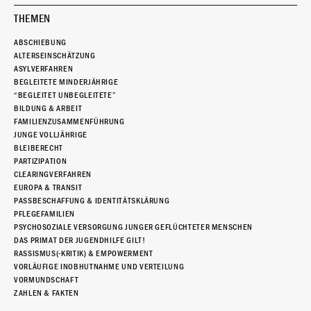
THEMEN
ABSCHIEBUNG
ALTERSEINSCHÄTZUNG
ASYLVERFAHREN
BEGLEITETE MINDERJÄHRIGE
“BEGLEITET UNBEGLEITETE”
BILDUNG & ARBEIT
FAMILIENZUSAMMENFÜHRUNG
JUNGE VOLLJÄHRIGE
BLEIBERECHT
PARTIZIPATION
CLEARINGVERFAHREN
EUROPA & TRANSIT
PASSBESCHAFFUNG & IDENTITÄTSKLÄRUNG
PFLEGEFAMILIEN
PSYCHOSOZIALE VERSORGUNG JUNGER GEFLÜCHTETER MENSCHEN
DAS PRIMAT DER JUGENDHILFE GILT!
RASSISMUS(-KRITIK) & EMPOWERMENT
VORLÄUFIGE INOBHUTNAHME UND VERTEILUNG
VORMUNDSCHAFT
ZAHLEN & FAKTEN