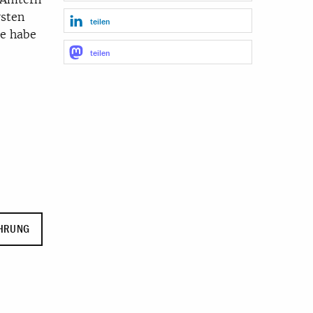
rsten
teilen
te habe
teilen
HRUNG