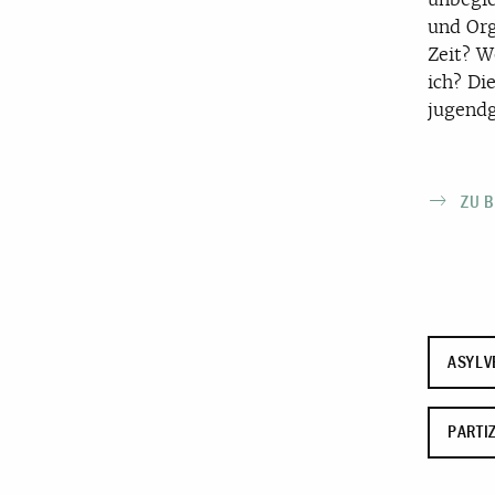
und Org
Zeit? W
ich? Di
jugendg
ZU 
ASYLV
PARTI