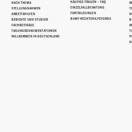
HÄUFIGE FRAGEN – FAQ
NACH THEMA
M
EINZELFALLBERATUNG
STELLUNGNAHMEN
T
FORTBILDUNGEN
ARBEITSHILFEN
K
BUMF-RECHTSHILFEFONDS
BERICHTE UND STUDIEN
B
FACHBEITRÄGE
M
TAGUNGSDOKUMENTATIONEN
T
WILLKOMMEN IN DEUTSCHLAND
P
K