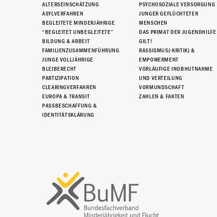
ALTERSEINSCHÄTZUNG
PSYCHOSOZIALE VERSORGUNG
ASYLVERFAHREN
JUNGER GEFLÜCHTETER
BEGLEITETE MINDERJÄHRIGE
MENSCHEN
“BEGLEITET UNBEGLEITETE”
DAS PRIMAT DER JUGENDHILFE
BILDUNG & ARBEIT
GILT!
FAMILIENZUSAMMENFÜHRUNG
RASSISMUS(-KRITIK) &
JUNGE VOLLJÄHRIGE
EMPOWERMENT
BLEIBERECHT
VORLÄUFIGE INOBHUTNAHME
PARTIZIPATION
UND VERTEILUNG
CLEARINGVERFAHREN
VORMUNDSCHAFT
EUROPA & TRANSIT
ZAHLEN & FAKTEN
PASSBESCHAFFUNG &
IDENTITÄTSKLÄRUNG