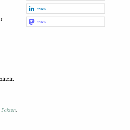
teilen
er
teilen
hinein
.
 Fakten