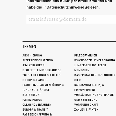
Informationen des BuMF per Email erhalten und
habe die
Datenschutzhinweise
gelesen.
THEMEN
ABSCHIEBUNG
PFLEGEFAMILIEN
ALTERSEINSCHÄTZUNG
PSYCHOSOZIALE VERSORGUNG
ASYLVERFAHREN
JUNGER GEFLÜCHTETER
BEGLEITETE MINDERJÄHRIGE
MENSCHEN
“BEGLEITET UNBEGLEITETE”
DAS PRIMAT DER JUGENDHILFE
BILDUNG & ARBEIT
GILT!
FAMILIENZUSAMMENFÜHRUNG
RASSISMUS(-KRITIK) &
JUNGE VOLLJÄHRIGE
EMPOWERMENT
BLEIBERECHT
VORLÄUFIGE INOBHUTNAHME
PARTIZIPATION
UND VERTEILUNG
CLEARINGVERFAHREN
VORMUNDSCHAFT
EUROPA & TRANSIT
ZAHLEN & FAKTEN
PASSBESCHAFFUNG &