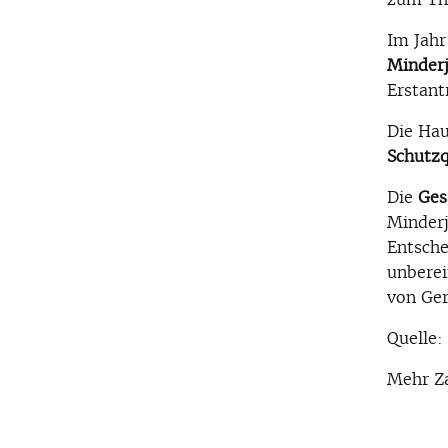
Im Jahr
Minderj
Erstant
Die Hau
Schutz
Die
Ges
Minderj
Entsch
unberei
von Ger
Quelle
Mehr Za