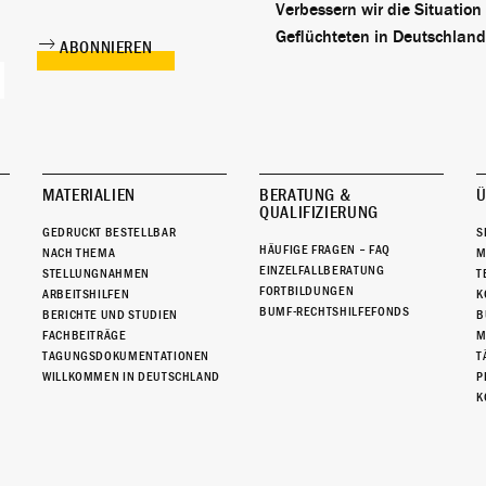
Verbessern wir die Situation
Geflüchteten in Deutschland
MATERIALIEN
BERATUNG &
Ü
QUALIFIZIERUNG
GEDRUCKT BESTELLBAR
S
HÄUFIGE FRAGEN – FAQ
NACH THEMA
M
EINZELFALLBERATUNG
STELLUNGNAHMEN
T
FORTBILDUNGEN
ARBEITSHILFEN
K
BUMF-RECHTSHILFEFONDS
BERICHTE UND STUDIEN
B
FACHBEITRÄGE
M
TAGUNGSDOKUMENTATIONEN
T
WILLKOMMEN IN DEUTSCHLAND
P
K