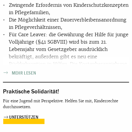
Zwingende Erfordernis von Kinderschutzkonzepten
in Pflegefamilien,
Die Möglichkeit einer Dauerverbleibensanordnung
in Pflegeverhältnissen,
Für Care Leaver: die Gewährung der Hilfe für junge
Volljährige (§41 SGBVIII) wird bis zum 21.
Lebensjahr vom Gesetzgeber ausdrücklich
bekräftigt, außerdem gibt es neu eine
Rückkehroption in Hilfen. Die Kostenheranziehung
wird auf 25% des Einkommens gesenkt
MEHR LESEN
Übergänge werden besser begleitet: Werden
gegebenenfalls andere Sozialleistungsträger nach
Praktische Solidarität!
Beendigung der Hilfe zuständig, werden konkrete
Regelungen zur Zusammenarbeit mit diesen beim
Für eine Jugend mit Perspektive. Helfen Sie mit, Kinderrechte
durchzusetzen.
Zuständigkeitsübergang getroffen, um ein
bedarfsgerechtes, nahtloses Anknüpfen an den
UNTERSTÜTZEN
Hilfeprozess in der Kinder- und Jugendhilfe
sicherzustellen.