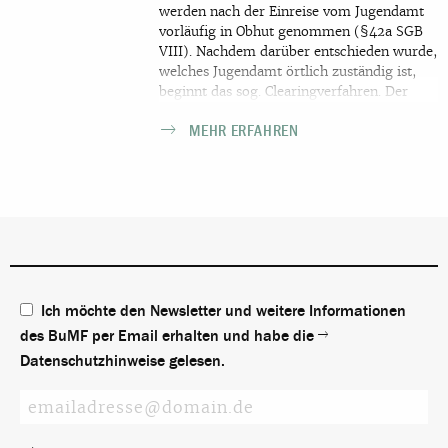
werden nach der Einreise vom Jugendamt
vorläufig in Obhut genommen (§42a SGB
VIII). Nachdem darüber entschieden wurde,
welches Jugendamt örtlich zuständig ist,
beginnt das sog. Clearingverfahren. Der
Begriff Clearing ist kein Rechtsbegriff und
MEHR ERFAHREN
wird uneinheitlich gebraucht. In der Praxis
meint Clearingverfahren grundsätzlich die
Perspektivklärung im Rahmen der
Inobhutnahme, also u.a. die Klärung des
Hilfebedarfs, des Gesundheitszustands, der
rechtlichen Vertretung sowie der
Unterbringung. Die Inobhutnahme ist eine
vorläufige Maßnahme und ist demnach auf
nur kurze Zeit angelegt.
Ich möchte den Newsletter und weitere Informationen
des BuMF per Email erhalten und habe die
Datenschutzhinweise
gelesen.