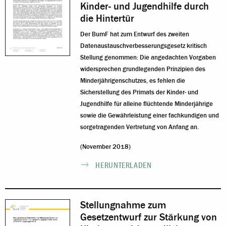
Beschäftigten voranzubringen, etwa eine
Kinder- und Jugendhilfe durch
Fallzahlenbegrenzung in den Jugendämtern oder
die Hintertür
verbindliche Personalschlüssel für Kitas und Heime.
Der BumF hat zum Entwurf des zweiten
Datenaustauschverbesserungsgesetz kritisch
Stellung genommen: Die angedachten Vorgaben
Förderung
widersprechen grundlegenden Prinzipien des
Gefördert im Rahmen des Projektes „
Gut ankommen –
Minderjährigenschutzes, es fehlen die
“. Dieses Projekt wird aus
Fachkräfte qualifizieren
Sicherstellung des Primats der Kinder- und
Mittel aus dem Asyl-, Migrations- und
Jugendhilfe für alleine flüchtende Minderjährige
sowie die Gewährleistung einer fachkundigen und
Flüchtlingsfonds kofinanziert.
sorgetragenden Vertretung von Anfang an.
(November 2018)
Stand: März 2022
HERUNTERLADEN
Stellungnahme zum
Gesetzentwurf zur Stärkung von