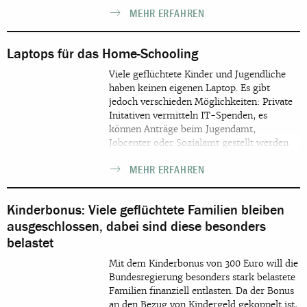
gewährleisten. Sie warnten davor, dass sich
MEHR ERFAHREN
die ohnehin bestehenden
Bildungsungerechtigkeiten im Zuge der
Corona-Pandemie verschärften.
Laptops für das Home-Schooling
Viele geflüchtete Kinder und Jugendliche
haben keinen eigenen Laptop. Es gibt
jedoch verschieden Möglichkeiten: Private
Initativen vermitteln IT-Spenden, es
können Anträge beim Jugendamt,
Jobcenter oder Sozialamt gestellt werden
und Stiftungen haben Förderprogramme
MEHR ERFAHREN
gestartet.
Kinderbonus: Viele geflüchtete Familien bleiben
ausgeschlossen, dabei sind diese besonders
belastet
Mit dem Kinderbonus von 300 Euro will die
Bundesregierung besonders stark belastete
Familien finanziell entlasten. Da der Bonus
an den Bezug von Kindergeld gekoppelt ist,