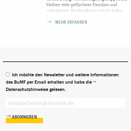
bleiben viele geflüchtete Familien und
unbegleitete Minderjährige jedoch außen
vor, obwohl gerade sie sich in besonders
MEHR ERFAHREN
prekären Situationen befinden. Geflüchtete
Familien leben oft in beengten
Verhältnissen und es fehlt u.a. an Laptops,
Druckern und WLAN für das
Homeschooling. Der BumF fordert die
Bundesregierung auf dringend
nachzubessern und den Bonus auch für
geflüchtete Menschen zugänglich zu
machen.
Ich möchte den Newsletter und weitere Informationen
des BuMF per Email erhalten und habe die
Datenschutzhinweise
gelesen.