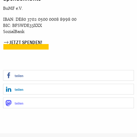
BuMF e.V.
IBAN: DE80 3702 0500 0008 8998 00
BIC: BFSWDE33XXX
SozialBank
JETZT SPENDEN!
teilen
teilen
teilen