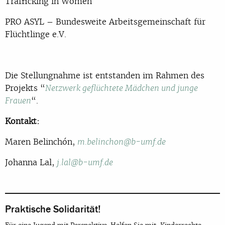
Trafficking in Women
PRO ASYL – Bundesweite Arbeitsgemeinschaft für
Flüchtlinge e.V.
Die Stellungnahme ist entstanden im Rahmen des
Projekts “
Netzwerk geflüchtete Mädchen und junge
“.
Frauen
Kontakt:
Maren Belinchón,
m.belinchon@b-umf.de
Johanna Lal,
j.lal@b-umf.de
Praktische Solidarität!