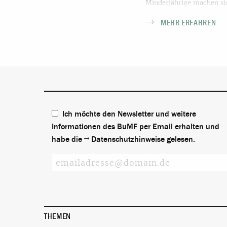
Minderjährige machen sic
Schleppern auf den Weg an
MEHR ERFAHREN
Gefahren wie Menschenh
ausgesetzt.
Ich möchte den Newsletter und weitere
Informationen des BuMF per Email erhalten und
habe die
Datenschutzhinweise
gelesen.
THEMEN