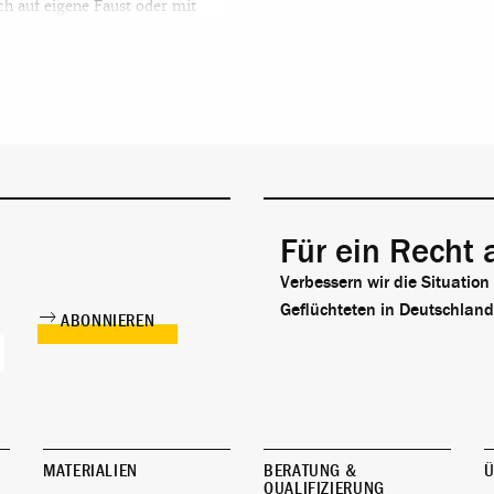
h auf eigene Faust oder mit
 ihre Zielorte. Hierbei sind sie
andel und Ausbeutung
Für ein Recht 
Verbessern wir die Situation
Geflüchteten in Deutschland
MATERIALIEN
BERATUNG &
Ü
QUALIFIZIERUNG