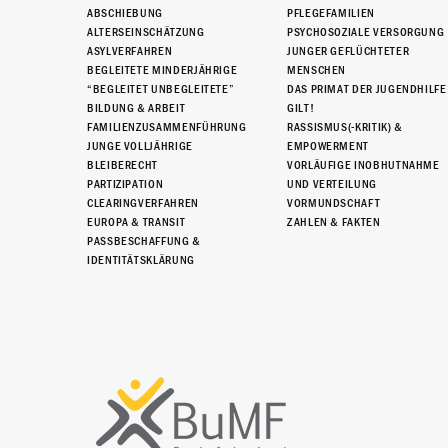
ABSCHIEBUNG
PFLEGEFAMILIEN
ALTERSEINSCHÄTZUNG
PSYCHOSOZIALE VERSORGUNG
ASYLVERFAHREN
JUNGER GEFLÜCHTETER
BEGLEITETE MINDERJÄHRIGE
MENSCHEN
“BEGLEITET UNBEGLEITETE”
DAS PRIMAT DER JUGENDHILFE
BILDUNG & ARBEIT
GILT!
FAMILIENZUSAMMENFÜHRUNG
RASSISMUS(-KRITIK) &
JUNGE VOLLJÄHRIGE
EMPOWERMENT
BLEIBERECHT
VORLÄUFIGE INOBHUTNAHME
PARTIZIPATION
UND VERTEILUNG
CLEARINGVERFAHREN
VORMUNDSCHAFT
EUROPA & TRANSIT
ZAHLEN & FAKTEN
PASSBESCHAFFUNG &
IDENTITÄTSKLÄRUNG