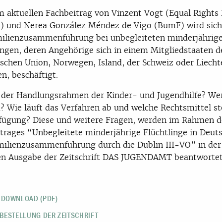
m aktuellen Fachbeitrag von Vinzent Vogt (Equal Rights
) und Nerea González Méndez de Vigo (BumF) wird sich
ilienzusammenführung bei unbegleiteten minderjährig
ingen, deren Angehörige sich in einem Mitgliedstaaten d
schen Union, Norwegen, Island, der Schweiz oder Liecht
en, beschäftigt.
 der Handlungsrahmen der Kinder- und Jugendhilfe? Wer
 Wie läuft das Verfahren ab und welche Rechtsmittel s
fügung? Diese und weitere Fragen, werden im Rahmen d
trages “Unbegleitete minderjährige Flüchtlinge in Deut
milienzusammenführung durch die
Dublin
III-VO” in der
en Ausgabe der Zeitschrift DAS JUGENDAMT beantwortet
 DOWNLOAD (PDF)
BESTELLUNG DER ZEITSCHRIFT