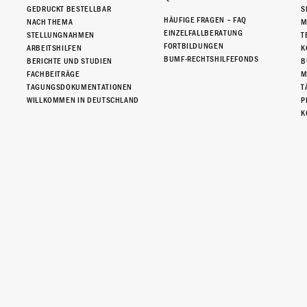
GEDRUCKT BESTELLBAR
S
HÄUFIGE FRAGEN – FAQ
NACH THEMA
M
EINZELFALLBERATUNG
STELLUNGNAHMEN
T
FORTBILDUNGEN
ARBEITSHILFEN
K
BUMF-RECHTSHILFEFONDS
BERICHTE UND STUDIEN
B
FACHBEITRÄGE
M
TAGUNGSDOKUMENTATIONEN
T
WILLKOMMEN IN DEUTSCHLAND
P
K