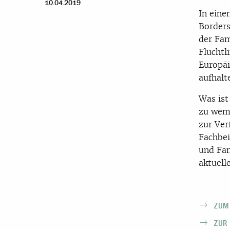
10.04.2019
In eine
Borders
der Fam
Flüchtl
Europäi
aufhalt
Was ist
zu wem?
zur Ver
Fachbei
und Fa
aktuell
ZUM
ZUR 