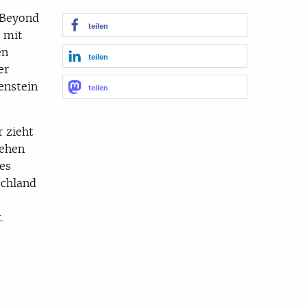
 Beyond
teilen
 mit
en
teilen
er
enstein
teilen
 zieht
tehen
es
schland
.