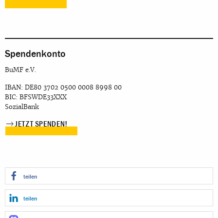
Spendenkonto
BuMF e.V.
IBAN: DE80 3702 0500 0008 8998 00
BIC: BFSWDE33XXX
SozialBank
JETZT SPENDEN!
teilen
teilen