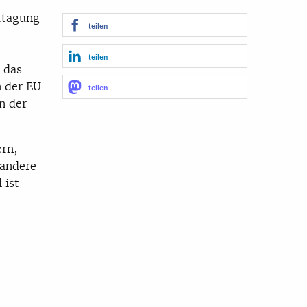
ttagung
teilen
teilen
 das
 der EU
teilen
n der
rn,
 andere
 ist