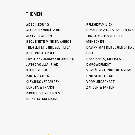
THEMEN
ABSCHIEBUNG
PFLEGEFAMILIEN
ALTERSEINSCHÄTZUNG
PSYCHOSOZIALE VERSORGUNG
ASYLVERFAHREN
JUNGER GEFLÜCHTETER
BEGLEITETE MINDERJÄHRIGE
MENSCHEN
“BEGLEITET UNBEGLEITETE”
DAS PRIMAT DER JUGENDHILFE
BILDUNG & ARBEIT
GILT!
FAMILIENZUSAMMENFÜHRUNG
RASSISMUS(-KRITIK) &
JUNGE VOLLJÄHRIGE
EMPOWERMENT
BLEIBERECHT
VORLÄUFIGE INOBHUTNAHME
PARTIZIPATION
UND VERTEILUNG
CLEARINGVERFAHREN
VORMUNDSCHAFT
EUROPA & TRANSIT
ZAHLEN & FAKTEN
PASSBESCHAFFUNG &
IDENTITÄTSKLÄRUNG