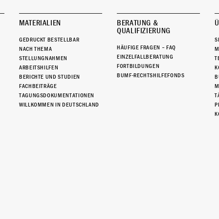
MATERIALIEN
BERATUNG &
Ü
QUALIFIZIERUNG
GEDRUCKT BESTELLBAR
S
HÄUFIGE FRAGEN – FAQ
NACH THEMA
M
EINZELFALLBERATUNG
STELLUNGNAHMEN
T
FORTBILDUNGEN
ARBEITSHILFEN
K
BUMF-RECHTSHILFEFONDS
BERICHTE UND STUDIEN
B
FACHBEITRÄGE
M
TAGUNGSDOKUMENTATIONEN
T
WILLKOMMEN IN DEUTSCHLAND
P
K