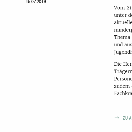
15.07.2019
Vom 21.
unter d
aktuell
minderj
Thema 
und aus
Jugendh
Die Her
Trägern
Persone
zudem 
Fachkrä
ZU 