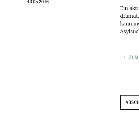
13.05.2016
Ein akt
dramati
kann in
Asylsuc
ZUM
ABSC