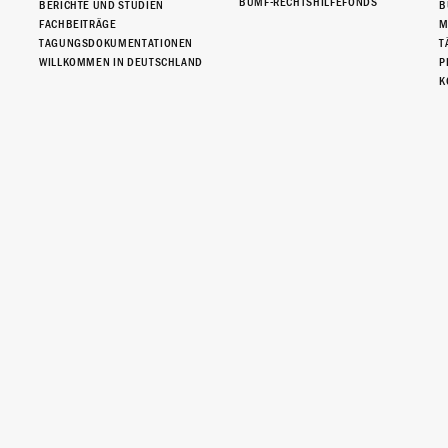
BUMF-RECHTSHILFEFONDS
BERICHTE UND STUDIEN
B
FACHBEITRÄGE
M
TAGUNGSDOKUMENTATIONEN
T
WILLKOMMEN IN DEUTSCHLAND
P
K