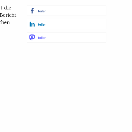
t die
teilen
Bericht
chen
teilen
teilen