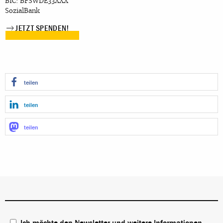
BIC: BFSWDE33XXX
SozialBank
JETZT SPENDEN!
teilen
teilen
teilen