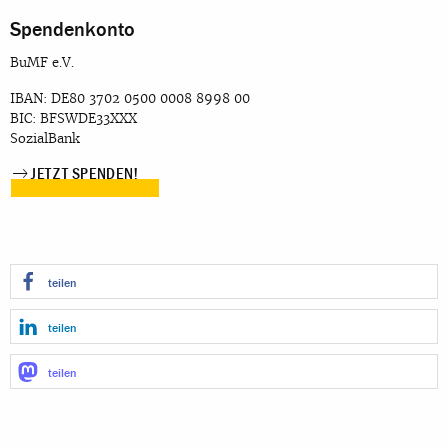
Spendenkonto
BuMF e.V.
IBAN: DE80 3702 0500 0008 8998 00
BIC: BFSWDE33XXX
SozialBank
JETZT SPENDEN!
teilen
teilen
teilen