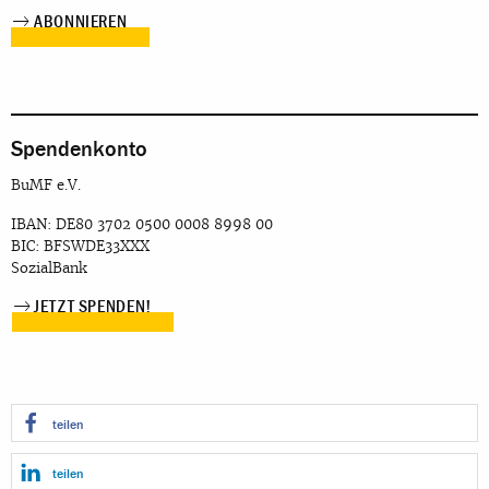
Spendenkonto
BuMF e.V.
IBAN: DE80 3702 0500 0008 8998 00
BIC: BFSWDE33XXX
SozialBank
JETZT SPENDEN!
teilen
teilen