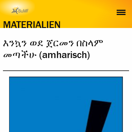
INHALT
BESTELLUNG
MATERIALIEN
እንኳን ወደ ጀርመን በስላም
መጣችሁ (amharisch)