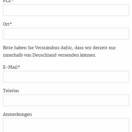
PLZ*
Ort*
Bitte haben Sie Verständnis dafür, dass wir derzeit nur
innerhalb von Deuschland versenden können.
E-Mail*
Telefon
Bitte lasse dieses Feld leer.
Bitte lasse dieses Feld leer.
Anmerkungen