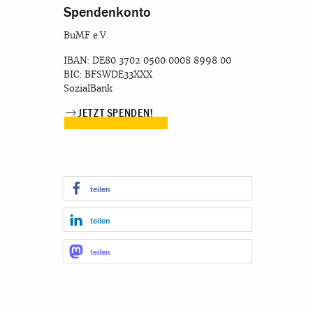
Spendenkonto
BuMF e.V.
IBAN: DE80 3702 0500 0008 8998 00
BIC: BFSWDE33XXX
SozialBank
JETZT SPENDEN!
teilen
teilen
teilen