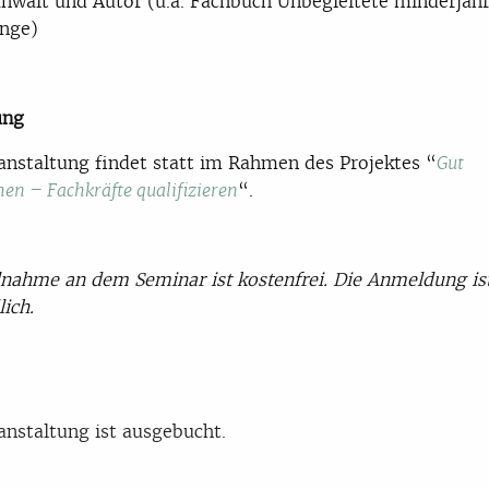
nwalt und Autor (u.a. Fachbuch Unbegleitete minderjähr
inge)
ung
anstaltung findet statt im Rahmen des Projektes “
Gut
“.
n – Fachkräfte qualifizieren
lnahme an dem Seminar ist kostenfrei. Die Anmeldung is
lich.
anstaltung ist ausgebucht.