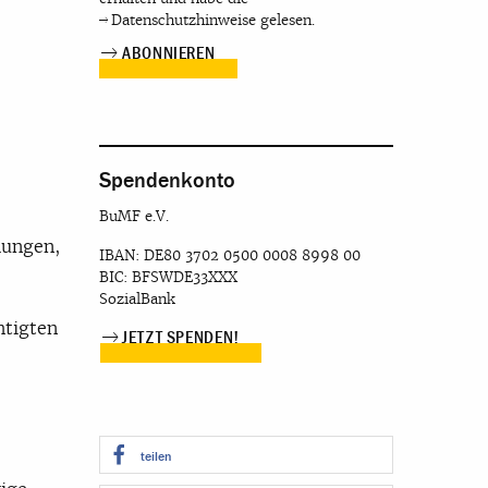
Datenschutzhinweise
gelesen.
Spendenkonto
BuMF e.V.
lungen,
IBAN: DE80 3702 0500 0008 8998 00
BIC: BFSWDE33XXX
SozialBank
htigten
JETZT SPENDEN!
teilen