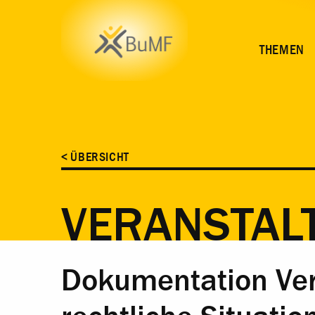
ZEIT
ORT
INHALT
ANMELDUNG
THEMEN
< ÜBERSICHT
VERANSTAL
Dokumentation Vert