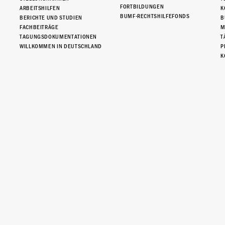
FORTBILDUNGEN
ARBEITSHILFEN
K
BUMF-RECHTSHILFEFONDS
BERICHTE UND STUDIEN
B
FACHBEITRÄGE
M
TAGUNGSDOKUMENTATIONEN
T
WILLKOMMEN IN DEUTSCHLAND
P
K