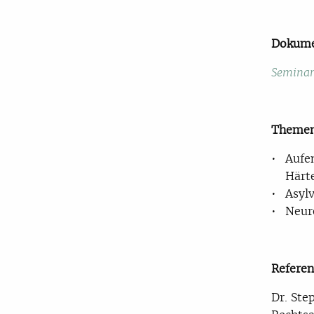
Dokume
Seminar
Themen
Aufe
Härte
Asyl
Neur
Referen
Dr. Ste