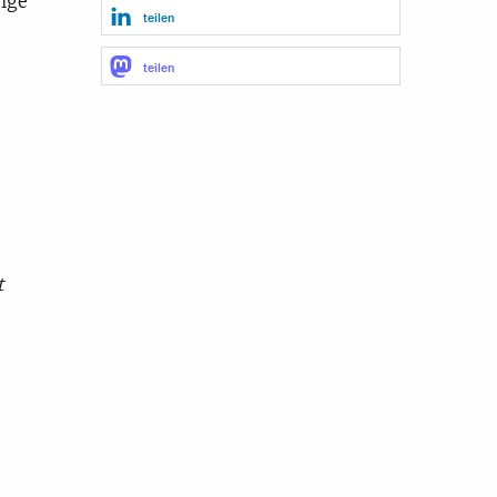
ige
teilen
teilen
t