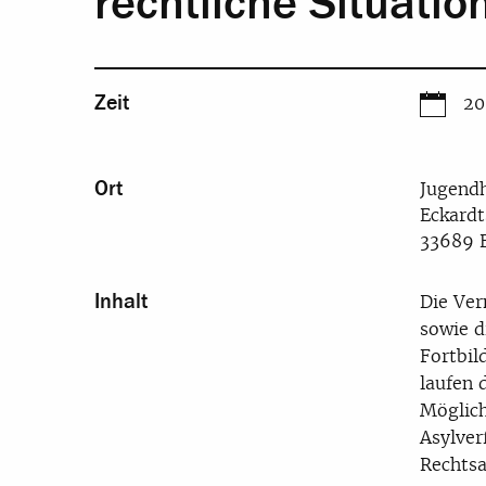
rechtliche Situatio
Zeit
20
Ort
Jugendh
Eckardt
33689 B
Inhalt
Die Ver
sowie d
Fortbil
laufen 
Möglich
Asylver
Rechtsa