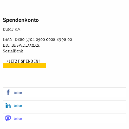
Spendenkonto
BuMF e.V.
IBAN: DE80 3702 0500 0008 8998 00
BIC: BFSWDE33XXX
SozialBank
JETZT SPENDEN!
teilen
teilen
teilen