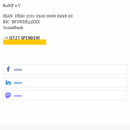
BuMF e.V.
IBAN: DE80 3702 0500 0008 8998 00
BIC: BFSWDE33XXX
SozialBank
JETZT SPENDEN!
teilen
teilen
teilen