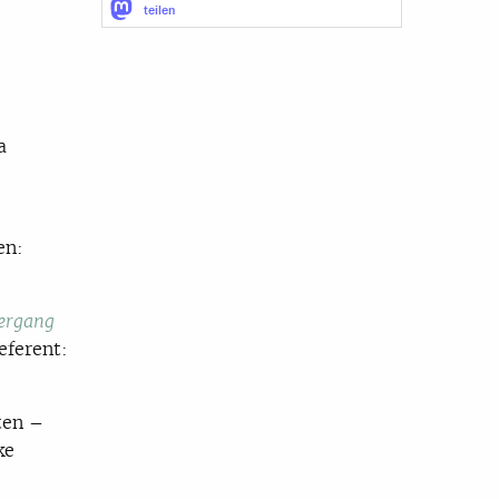
teilen
a
en:
bergang
eferent:
ten –
ke