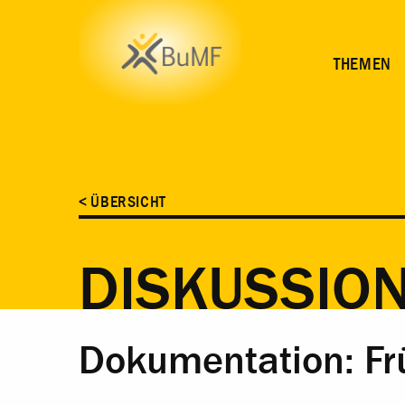
ZEIT
ORT
INHALT
ANMELDUNG
THEMEN
< ÜBERSICHT
DISKUSSIO
Dokumentation: Fr