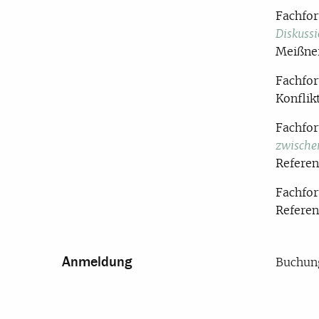
Fachfo
Diskuss
Meißner
Fachfor
Konflik
Fachfo
zwische
Referen
Fachfo
Referen
Anmeldung
Buchung