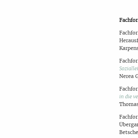
Fachfor
Fachfor
Heraus
Karpens
Fachfo
Soziall
Nerea G
Fachfo
in die v
Thomas
Fachfor
Übergan
Betsche