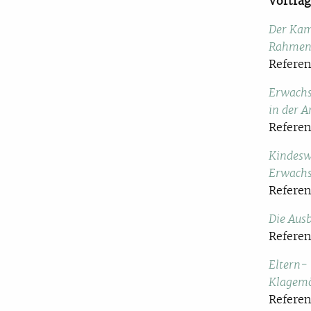
Vorträg
Der Kamp
Rahmenb
Referen
Erwachs
in der A
Referen
Kindesw
Erwachs
Referen
Die Ausb
Referen
Eltern-
Klagemö
Referen