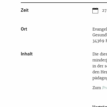
Zeit
27
Ort
Evangel
Gesund
34369 
Inhalt
Die die
minderj
in der 
den Her
pädagog
Zum
P