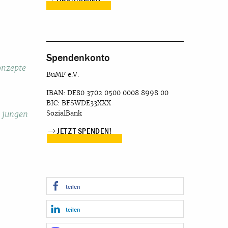
Spendenkonto
onzepte
BuMF e.V.
IBAN: DE80 3702 0500 0008 8998 00
BIC: BFSWDE33XXX
SozialBank
d jungen
JETZT SPENDEN!
teilen
teilen