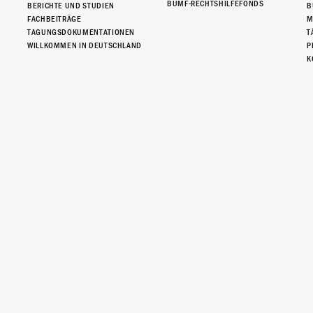
BUMF-RECHTSHILFEFONDS
BERICHTE UND STUDIEN
B
FACHBEITRÄGE
M
TAGUNGSDOKUMENTATIONEN
T
WILLKOMMEN IN DEUTSCHLAND
P
K