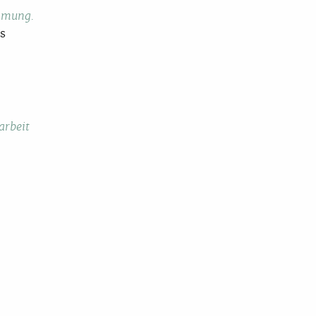
immung.
s
arbeit