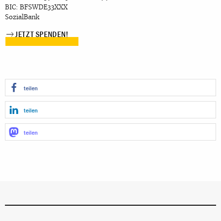
BIC: BFSWDE33XXX
SozialBank
JETZT SPENDEN!
teilen
teilen
teilen