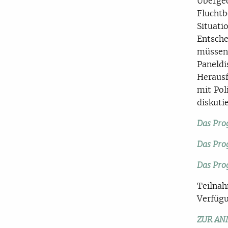
Übergeo
Fluchtb
Situati
Entsche
müssen.
Paneldi
Herausf
mit Pol
diskuti
Das Pro
Das Pro
Das Pro
Teilnah
Verfügu
ZUR A