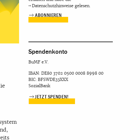
Datenschutzhinweise
gelesen.
Spendenkonto
BuMF e.V.
IBAN: DE80 3702 0500 0008 8998 00
BIC: BFSWDE33XXX
die
SozialBank
JETZT SPENDEN!
ssystem
nd,
eits