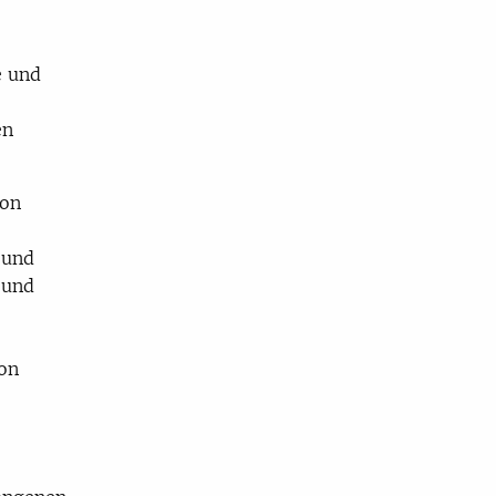
e und
en
von
 und
 und
von