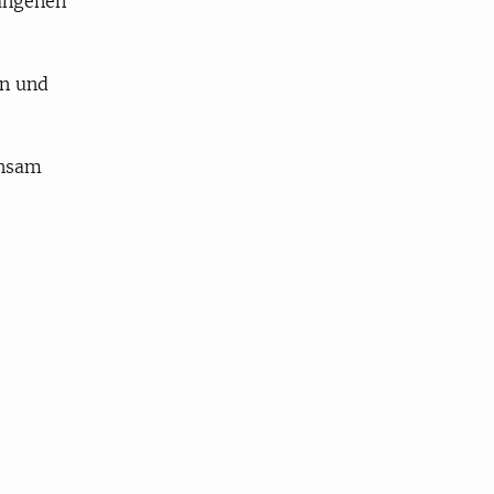
gangenen
en und
insam