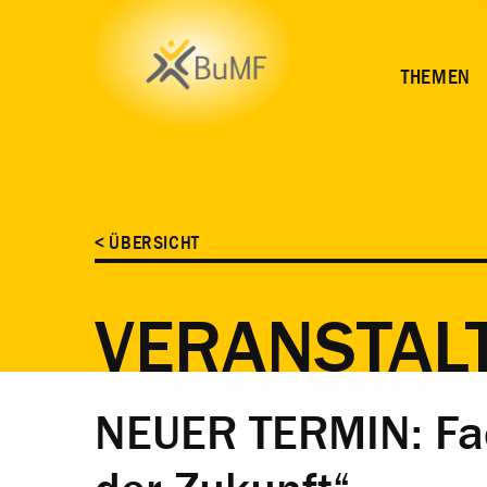
ZEIT
ORT
INHALT
ANMELDUNG
THEMEN
< ÜBERSICHT
VERANSTAL
NEUER TERMIN: Fac