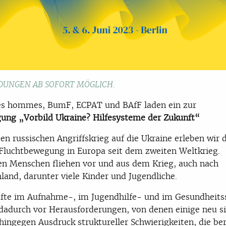
UNGEN AB SOFORT MÖGLICH.
des homme
s
, BumF, ECPAT und BAfF
laden ein zur
gung „Vorbild Ukraine?
Hilfesysteme der Zukunft“
en russischen Angriffskrieg auf die Ukraine erleben wir 
Fluchtbewegung in Europa seit dem zweiten Weltkrieg.
en Menschen fliehen vor und aus dem Krieg, auch nach
land, darunter viele Kinder und Jugendliche.
fte im Aufnahme-, im Jugendhilfe- und im Gesundheit
dadurch vor Herausforderungen, von denen einige neu si
hingegen Ausdruck struktureller Schwierigkeiten, die ber