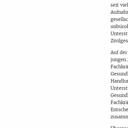
seit vi
Aufnahm
gesells
unbürok
Unterst
Zivilge
Auf der
jungen 
Fachkr
Gesundh
Handlun
Unterst
Gesundh
Fachkrä
Entsche
zusamm