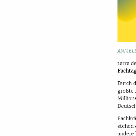
ANMELD
terre 
F
achta
Durch d
größte 
Million
Deutsch
Fachkrä
stehen 
andere 