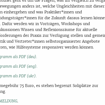
rdnet geht es um die Fragen, was im Vergleich zu ver
ewegungen anders ist, welche Ungleichheiten mit dieser
on einhergehen und was Praktiker*innen und
idungsträger*innen für die Zukunft daraus lernen könn
 Dafür werden wir in Vorträgen, Workshops und
skussionen Wissen und Reflexionsräume für aktuelle
orderungen der Praxis zur Verfügung stellen und geme
itik und Vertreter*innen selbstorganisierter Angebote
eren, wie Hilfesysteme responsiver werden können.
gramm als PDF (deu).
gramm als PDF (eng).
gramm als PDF (ukr).
megebühr 75 Euro, es stehen begrenzt Soliplätze zur
ng.
.
NMELDUNG