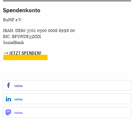
Spendenkonto
BuMF e.V.
IBAN: DE80 3702 0500 0008 8998 00
BIC: BFSWDE33XXX
SozialBank
JETZT SPENDEN!
teilen
teilen
teilen