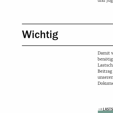
und Jug
Wichtig
Damit w
benötig
Lastsch
Beitrag
unseren
Dokumen
LAST