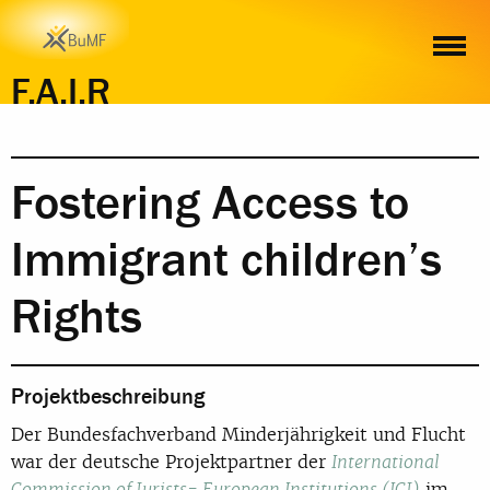
FOSTERING ACCESS TO IMMIGRANT CHILDREN’S RIGHTS
F.A.I.R
Fostering Access to
Immigrant children’s
Rights
Projektbeschreibung
Der Bundesfachverband Minderjährigkeit und Flucht
war der deutsche Projektpartner der
International
im
Commission of Jurists- European Institutions (ICJ)