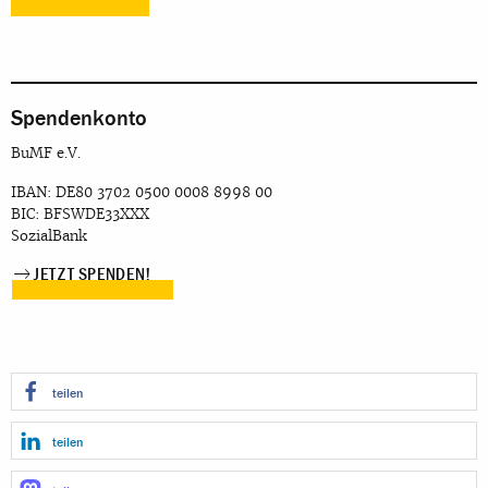
Spendenkonto
BuMF e.V.
IBAN: DE80 3702 0500 0008 8998 00
BIC: BFSWDE33XXX
SozialBank
JETZT SPENDEN!
teilen
teilen