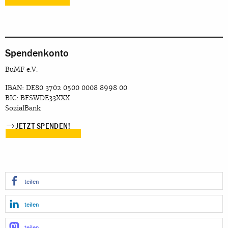
Spendenkonto
BuMF e.V.
IBAN: DE80 3702 0500 0008 8998 00
BIC: BFSWDE33XXX
SozialBank
JETZT SPENDEN!
teilen
teilen
teilen