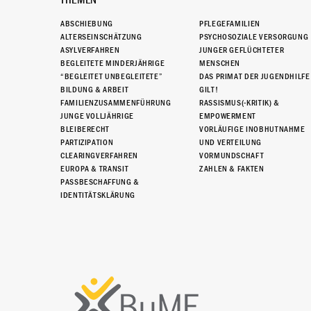
THEMEN
ABSCHIEBUNG
PFLEGEFAMILIEN
ALTERSEINSCHÄTZUNG
PSYCHOSOZIALE VERSORGUNG
ASYLVERFAHREN
JUNGER GEFLÜCHTETER
BEGLEITETE MINDERJÄHRIGE
MENSCHEN
“BEGLEITET UNBEGLEITETE”
DAS PRIMAT DER JUGENDHILFE
BILDUNG & ARBEIT
GILT!
FAMILIENZUSAMMENFÜHRUNG
RASSISMUS(-KRITIK) &
JUNGE VOLLJÄHRIGE
EMPOWERMENT
BLEIBERECHT
VORLÄUFIGE INOBHUTNAHME
PARTIZIPATION
UND VERTEILUNG
CLEARINGVERFAHREN
VORMUNDSCHAFT
EUROPA & TRANSIT
ZAHLEN & FAKTEN
PASSBESCHAFFUNG &
IDENTITÄTSKLÄRUNG