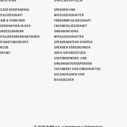
BER UNS
UNTERSTÜTZEN
ELBSTVERSTÄNDNIS
SPENDEN UND
ITGLIEDSCHAFT
MITGLIEDSCHAFTEN
EAM & VORSTAND
FÖRDERMITGLIEDSCHAFT
OORDINATION IN DEN
FACHMITGLIEDSCHAFT
UNDESLÄNDERN
ORGANISATIONS-
ITGLIEDSORGANISATIONEN
MITGLIEDSCHAFTEN
ÄTIGKEITSBERICHTE
SPENDENAKTION STARTEN
RESSE
SPENDEN VERSCHENKEN
ONTAKT
AKTIV UNTERSTÜTZEN
UNTERNEHMENS- UND
ORGANISATIONSSPENDEN
TESTAMENT UND ERBSCHAFTEN
GELDAUFLAGEN UND
BUSSGELDER
© 2026 BuMF e.V.
Impressum
Datenschutz