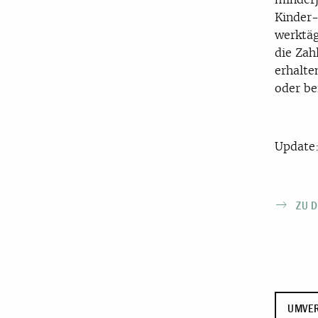
Kinder-
werktäg
die Zah
erhalte
oder be
Update:
ZU 
UMVER