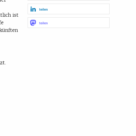
teilen
lich ist
fe
teilen
rkünften
zt.