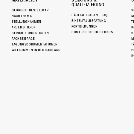
MATERIALIEN
BERATUNG &
Ü
QUALIFIZIERUNG
GEDRUCKT BESTELLBAR
S
HÄUFIGE FRAGEN – FAQ
NACH THEMA
M
EINZELFALLBERATUNG
STELLUNGNAHMEN
T
FORTBILDUNGEN
ARBEITSHILFEN
K
BUMF-RECHTSHILFEFONDS
BERICHTE UND STUDIEN
B
FACHBEITRÄGE
M
TAGUNGSDOKUMENTATIONEN
T
WILLKOMMEN IN DEUTSCHLAND
P
K