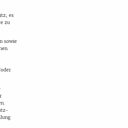
itz; es
ce zu
en sowie
nen.
/oder
e
r
en.
utz-
llung