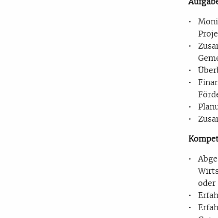
Aufgab
Moni
Proje
Zusa
Geme
Über
Fina
Förde
Plan
Zusa
Kompet
Abge
Wirt
oder
Erfa
Erfa