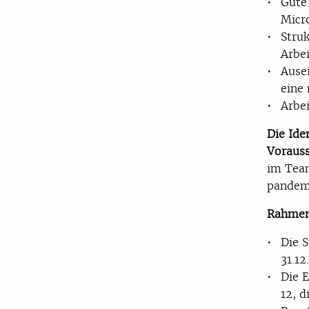
Gute
Micro
Stru
Arbe
Ause
eine
Arbe
Die Ide
Vorauss
im Team
pandemi
Rahmen
Die S
31.12
Die 
12, d