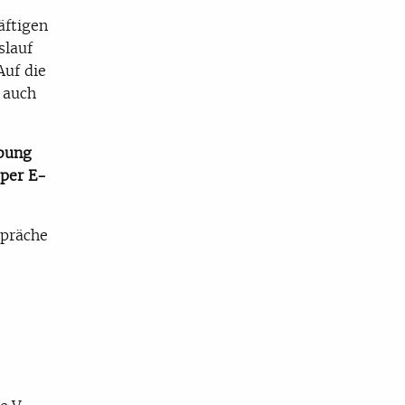
äftigen
slauf
Auf die
 auch
rbung
 per E-
spräche