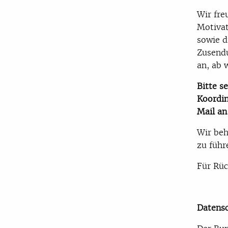
Wir fre
Motivat
sowie d
Zusendu
an, ab 
Bitte s
Koordin
Mail a
Wir beh
zu führ
Für Rüc
Datens