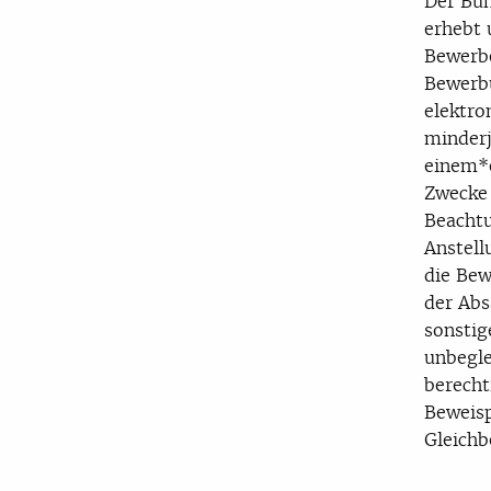
Der Bun
erhebt 
Bewerb
Bewerbu
elektro
minderj
einem*e
Zwecke 
Beachtu
Anstell
die Be
der Abs
sonstig
unbegle
berecht
Beweisp
Gleichb