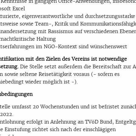
 Kenntnisse in gängigen Office-Anwendungen, insbeson
soft Excel
kturierte, eigenverantwortliche und durchsetzungsstarke
itsweise sowie Team-, Kritik und Kommunikationsfähigk
inandersetzung mit Rassismus auf verschiedenen Ebene
 machtkritische Haltung
itserfahrungen im NGO-Kontext sind wünschenswert
ntifikation mit den Zielen des Vereins ist notwendige
etzung.
Die Stelle setzt außerdem die Bereitschaft zur A
 sowie seltene Reisetätigkeit voraus (- sofern es
ebedingt wieder möglich ist -).
bedingungen
telle umfasst 20 Wochenstunden und ist befristet zunäc
.2022.
Entlohnung erfolgt in Anlehnung an TVöD Bund, Entgelt
ie Einstufung richtet sich nach der einschlägigen