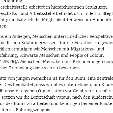
fserfahrung.
eschäftsstelle arbeitet in hierarchiearmen Strukturen.
eschäfts- und Arbeitsstelle befindet sich in Berlin-Stegl
ht grundsätzlich die Möglichkeit teilweise im Homeoffi
ten.
uns ein Anliegen, Menschen unterschiedlicher Perspektiv
hiedlichen Erfahrungswissens für die Mitarbeit zu gewin
klich ermutigen wir Menschen mit Migrations- und
rfahrung, Schwarze Menschen und People of Colour,
*LSBTIQA Menschen, Menschen mit Behinderungen und
cher Erkrankung dazu sich zu bewerben.
utz von jungen Menschen ist für den BumF eine zentral
. Dies beinhaltet, dass wir alles unternehmen, um Kinde
lb unserer eigenen Organisation vor Gefahren zu schütz
 setzen wir die Bereitschaft voraus, nach den Kindersch
ds des BumF zu arbeiten und benötigen bei einer Einste
eitertes Führungszeugnis.