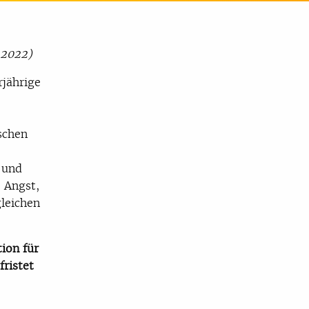
r 2022)
rjährige
schen
 und
e Angst,
leichen
ion für
ristet