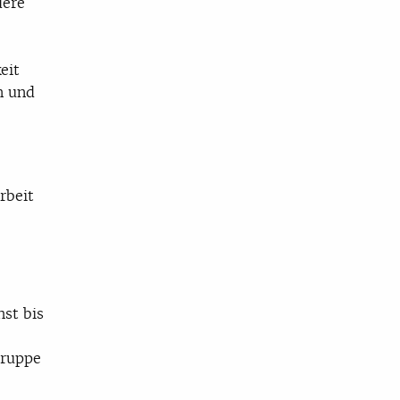
dere
eit
n und
rbeit
hst bis
gruppe