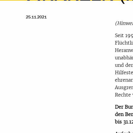
25.11.2021
(Hinwei
Seit 19
Flüchtl
Heranwa
unabhän
und der
Hilfest
ehrenam
Ausgren
Rechte 
Der Bum
den Ber
bis 31.