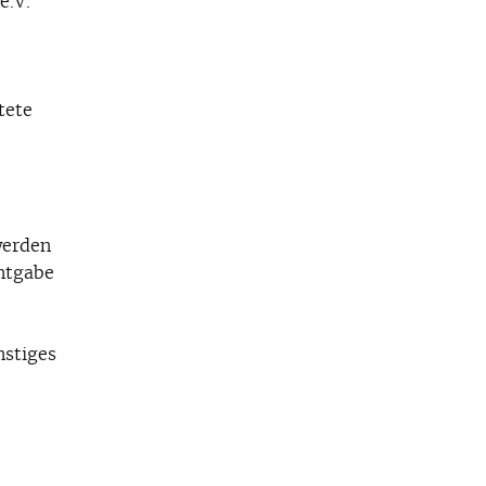
e.V.
tete
werden
ntgabe
nstiges